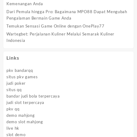
Kemenangan Anda
Dari Pemula hingga Pro: Bagaimana MPO88 Dapat Mengubah
Pengalaman Bermain Game Anda
Temukan Sensasi Game Online dengan OnePlay77
Wartegbet: Perjalanan Kuliner Melalui Semarak Kuliner
Indonesia
Links
pkv bandarqq
situs pkv games
judi poker
situs qq
bandar judi bola terpercaya
judi slot terpercaya
pkv qq
demo mahjong
demo slot mahjong
live hk
slot demo