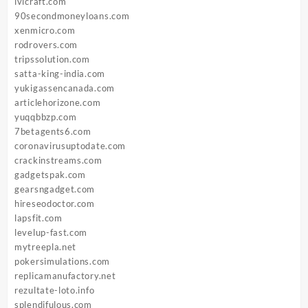
lvlcraft.com
90secondmoneyloans.com
xenmicro.com
rodrovers.com
tripssolution.com
satta-king-india.com
yukigassencanada.com
articlehorizone.com
yuqqbbzp.com
7betagents6.com
coronavirusuptodate.com
crackinstreams.com
gadgetspak.com
gearsngadget.com
hireseodoctor.com
lapsfit.com
levelup-fast.com
mytreepla.net
pokersimulations.com
replicamanufactory.net
rezultate-loto.info
splendifulous.com