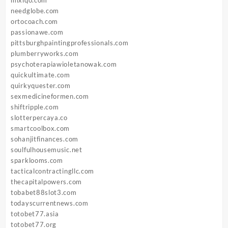
mixiqo.com
needglobe.com
ortocoach.com
passionawe.com
pittsburghpaintingprofessionals.com
plumberryworks.com
psychoterapiawioletanowak.com
quickultimate.com
quirkyquester.com
sexmedicineformen.com
shiftripple.com
slotterpercaya.co
smartcoolbox.com
sohanjitfinances.com
soulfulhousemusic.net
sparklooms.com
tacticalcontractingllc.com
thecapitalpowers.com
tobabet88slot3.com
todayscurrentnews.com
totobet77.asia
totobet77.org