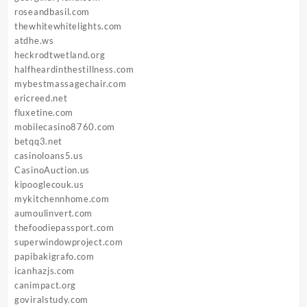
roseandbasil.com
thewhitewhitelights.com
atdhe.ws
heckrodtwetland.org
halfheardinthestillness.com
mybestmassagechair.com
ericreed.net
fluxetine.com
mobilecasino8760.com
betqq3.net
casinoloans5.us
CasinoAuction.us
kipooglecouk.us
mykitchennhome.com
aumoulinvert.com
thefoodiepassport.com
superwindowproject.com
papibakigrafo.com
icanhazjs.com
canimpact.org
goviralstudy.com