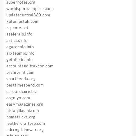
supernotes.org
worldsportsempires.com
updatecentral360.com
katamastah.com
zqscore.net
aseleraio.info
asticio.info
egardenio.info
arxteamio.info
getalexio.info
accountaudittaxcon.com
prymprint.com
sportkeeda.org
besttimespend.com
careandcure.biz
cogniyo.com
easymagazines.org
hirfanjilasmi.com
hometricks.org
leathercraftpro.com
microgridpower.org