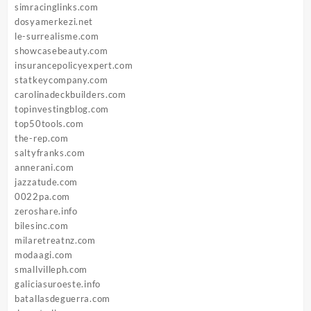
simracinglinks.com
dosyamerkezi.net
le-surrealisme.com
showcasebeauty.com
insurancepolicyexpert.com
statkeycompany.com
carolinadeckbuilders.com
topinvestingblog.com
top50tools.com
the-rep.com
saltyfranks.com
annerani.com
jazzatude.com
0022pa.com
zeroshare.info
bilesinc.com
milaretreatnz.com
modaagi.com
smallvilleph.com
galiciasuroeste.info
batallasdeguerra.com