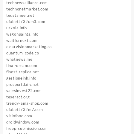
technewsalliance.com
technonetmarket.com
tedstanger.net
ufabett732um3.com
uskola.info
wagonpaints.info
waitfornext.com
clearvisionmarketing.co
quantum-code.co
whatnews.me
final-dream.com
finest-replica.net
gestioneinh.info
prosportdaily.net
salesinvest22.com
teseract.org
trendy-ama-shop.com
ufabett732m7.com
visiofood.com
droidwindow.com
freeprsubmission.com