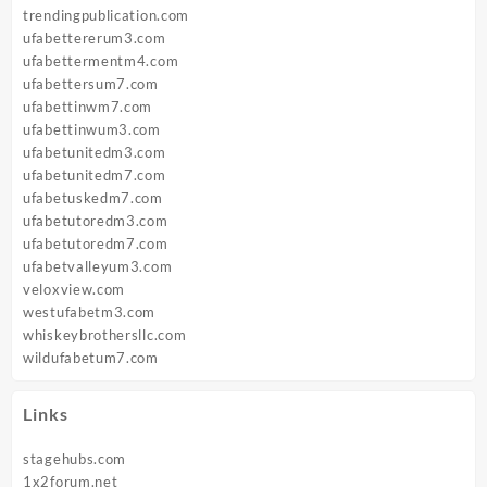
trendingpublication.com
ufabettererum3.com
ufabettermentm4.com
ufabettersum7.com
ufabettinwm7.com
ufabettinwum3.com
ufabetunitedm3.com
ufabetunitedm7.com
ufabetuskedm7.com
ufabetutoredm3.com
ufabetutoredm7.com
ufabetvalleyum3.com
veloxview.com
westufabetm3.com
whiskeybrothersllc.com
wildufabetum7.com
Links
stagehubs.com
1x2forum.net