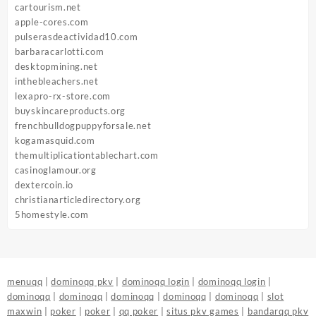
cartourism.net
apple-cores.com
pulserasdeactividad10.com
barbaracarlotti.com
desktopmining.net
inthebleachers.net
lexapro-rx-store.com
buyskincareproducts.org
frenchbulldogpuppyforsale.net
kogamasquid.com
themultiplicationtablechart.com
casinoglamour.org
dextercoin.io
christianarticledirectory.org
5homestyle.com
menuqq
|
dominoqq pkv
|
dominoqq login
|
dominoqq login
|
dominoqq
|
dominoqq
|
dominoqq
|
dominoqq
|
dominoqq
|
slot
maxwin
|
poker
|
poker
|
qq poker
|
situs pkv games
|
bandarqq pkv