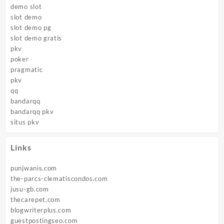
demo slot
slot demo
slot demo pg
slot demo gratis
pkv
poker
pragmatic
pkv
qq
bandarqq
bandarqq pkv
situs pkv
Links
punjwanis.com
the-parcs-clematiscondos.com
jusu-gb.com
thecarepet.com
blogwriterplus.com
guestpostingseo.com