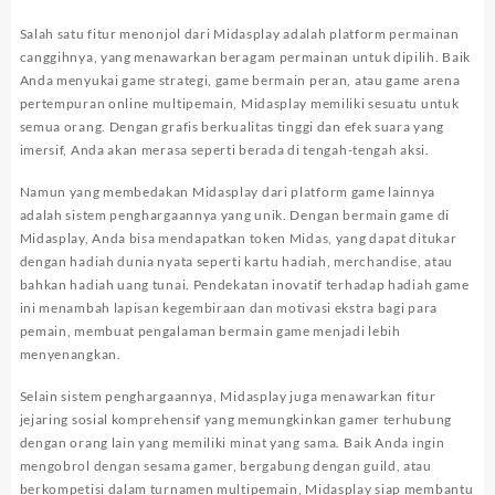
Salah satu fitur menonjol dari Midasplay adalah platform permainan
canggihnya, yang menawarkan beragam permainan untuk dipilih. Baik
Anda menyukai game strategi, game bermain peran, atau game arena
pertempuran online multipemain, Midasplay memiliki sesuatu untuk
semua orang. Dengan grafis berkualitas tinggi dan efek suara yang
imersif, Anda akan merasa seperti berada di tengah-tengah aksi.
Namun yang membedakan Midasplay dari platform game lainnya
adalah sistem penghargaannya yang unik. Dengan bermain game di
Midasplay, Anda bisa mendapatkan token Midas, yang dapat ditukar
dengan hadiah dunia nyata seperti kartu hadiah, merchandise, atau
bahkan hadiah uang tunai. Pendekatan inovatif terhadap hadiah game
ini menambah lapisan kegembiraan dan motivasi ekstra bagi para
pemain, membuat pengalaman bermain game menjadi lebih
menyenangkan.
Selain sistem penghargaannya, Midasplay juga menawarkan fitur
jejaring sosial komprehensif yang memungkinkan gamer terhubung
dengan orang lain yang memiliki minat yang sama. Baik Anda ingin
mengobrol dengan sesama gamer, bergabung dengan guild, atau
berkompetisi dalam turnamen multipemain, Midasplay siap membantu