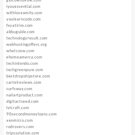
iyouessential.com
withloveamity.com
youlearncode.com
fxyatirim.com
abbuguide.com
technologyresult.com
webhostingoffers.org
whatszow.com
ehomeamerca.com
techintendo.com
techgreenpure.com
bestdropshipstore.com
cartelreviews.com
surfsway.com
nailartproduct.com
digitactseed.com
lvlcraft.com
90secondmoneyloans.com
xenmicro.com
rodrovers.com
tripssolution.com