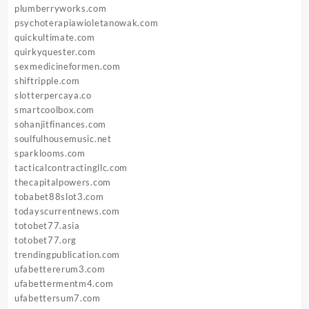
plumberryworks.com
psychoterapiawioletanowak.com
quickultimate.com
quirkyquester.com
sexmedicineformen.com
shiftripple.com
slotterpercaya.co
smartcoolbox.com
sohanjitfinances.com
soulfulhousemusic.net
sparklooms.com
tacticalcontractingllc.com
thecapitalpowers.com
tobabet88slot3.com
todayscurrentnews.com
totobet77.asia
totobet77.org
trendingpublication.com
ufabettererum3.com
ufabettermentm4.com
ufabettersum7.com