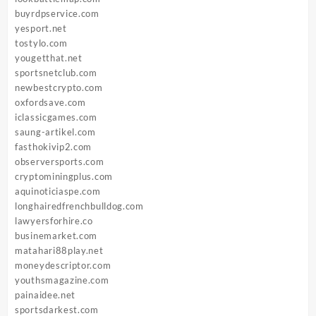
buyrdpservice.com
yesport.net
tostylo.com
yougetthat.net
sportsnetclub.com
newbestcrypto.com
oxfordsave.com
iclassicgames.com
saung-artikel.com
fasthokivip2.com
observersports.com
cryptominingplus.com
aquinoticiaspe.com
longhairedfrenchbulldog.com
lawyersforhire.co
businemarket.com
matahari88play.net
moneydescriptor.com
youthsmagazine.com
painaidee.net
sportsdarkest.com