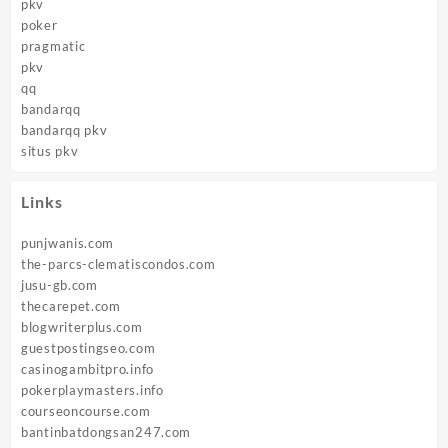
pkv
poker
pragmatic
pkv
qq
bandarqq
bandarqq pkv
situs pkv
Links
punjwanis.com
the-parcs-clematiscondos.com
jusu-gb.com
thecarepet.com
blogwriterplus.com
guestpostingseo.com
casinogambitpro.info
pokerplaymasters.info
courseoncourse.com
bantinbatdongsan247.com