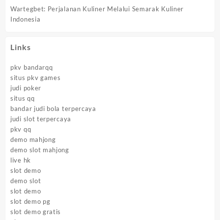
Wartegbet: Perjalanan Kuliner Melalui Semarak Kuliner
Indonesia
Links
pkv bandarqq
situs pkv games
judi poker
situs qq
bandar judi bola terpercaya
judi slot terpercaya
pkv qq
demo mahjong
demo slot mahjong
live hk
slot demo
demo slot
slot demo
slot demo pg
slot demo gratis