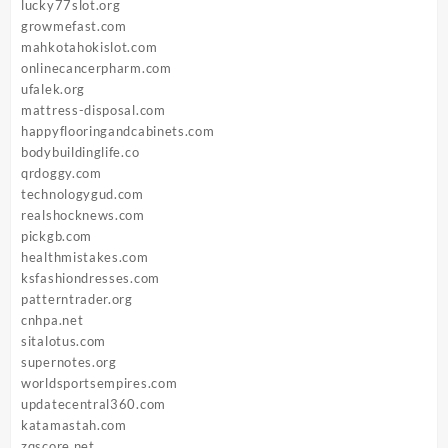
lucky77slot.org
growmefast.com
mahkotahokislot.com
onlinecancerpharm.com
ufalek.org
mattress-disposal.com
happyflooringandcabinets.com
bodybuildinglife.co
qrdoggy.com
technologygud.com
realshocknews.com
pickgb.com
healthmistakes.com
ksfashiondresses.com
patterntrader.org
cnhpa.net
sitalotus.com
supernotes.org
worldsportsempires.com
updatecentral360.com
katamastah.com
zqscore.net