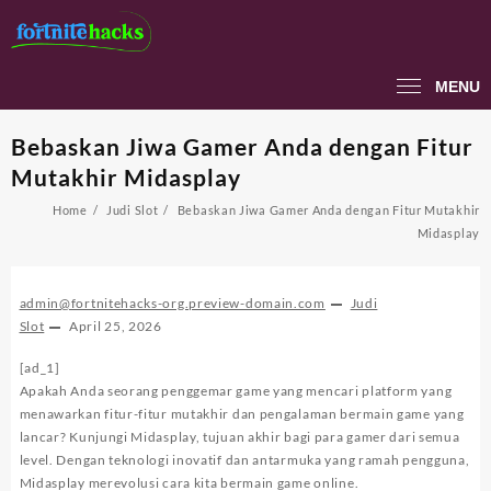
Skip
to
content
MENU
Bebaskan Jiwa Gamer Anda dengan Fitur
Mutakhir Midasplay
Home
Judi Slot
Bebaskan Jiwa Gamer Anda dengan Fitur Mutakhir
Midasplay
admin@fortnitehacks-org.preview-domain.com
Judi
Slot
April 25, 2026
[ad_1]
Apakah Anda seorang penggemar game yang mencari platform yang
menawarkan fitur-fitur mutakhir dan pengalaman bermain game yang
lancar? Kunjungi Midasplay, tujuan akhir bagi para gamer dari semua
level. Dengan teknologi inovatif dan antarmuka yang ramah pengguna,
Midasplay merevolusi cara kita bermain game online.