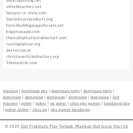
desktopmining.net
inthebleachers.net
lexapro-rx-store.com
buyskincareproducts.org
frenchbulldogpuppyforsale.net
kogamasquid.com
themultiplicationtablechart.com
casinoglamour.org
dextercoin.io
christianarticledirectory.org
5homestyle.com
menuqq
|
dominoqq pkv
|
dominoqq login
|
dominoqq login
|
dominoqq
|
dominoqq
|
dominoqq
|
dominoqq
|
dominoqq
|
slot
maxwin
|
poker
|
poker
|
qq poker
|
situs pkv games
|
bandarqq pkv
|
poker online
|
situs qq
|
pkv games bandarqq
© 2026
Slot Pragmatic Play Terbaik, Mainkan Slot Gacor Hari Ini