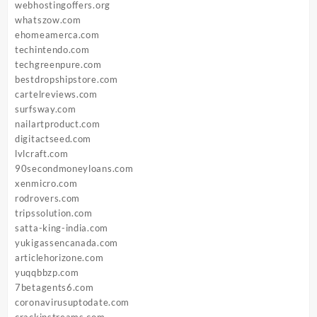
webhostingoffers.org
whatszow.com
ehomeamerca.com
techintendo.com
techgreenpure.com
bestdropshipstore.com
cartelreviews.com
surfsway.com
nailartproduct.com
digitactseed.com
lvlcraft.com
90secondmoneyloans.com
xenmicro.com
rodrovers.com
tripssolution.com
satta-king-india.com
yukigassencanada.com
articlehorizone.com
yuqqbbzp.com
7betagents6.com
coronavirusuptodate.com
crackinstreams.com