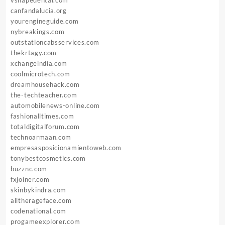
canfandalucia.org
yourengineguide.com
nybreakings.com
outstationcabsservices.com
thekrtagy.com
xchangeindia.com
coolmicrotech.com
dreamhousehack.com
the-techteacher.com
automobilenews-online.com
fashionalltimes.com
totaldigitalforum.com
technoarmaan.com
empresasposicionamientoweb.com
tonybestcosmetics.com
buzznc.com
fxjoiner.com
skinbykindra.com
alltherageface.com
codenational.com
progameexplorer.com