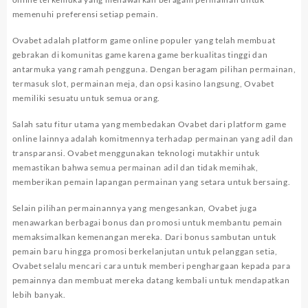
memenuhi preferensi setiap pemain.
Ovabet adalah platform game online populer yang telah membuat
gebrakan di komunitas game karena game berkualitas tinggi dan
antarmuka yang ramah pengguna. Dengan beragam pilihan permainan,
termasuk slot, permainan meja, dan opsi kasino langsung, Ovabet
memiliki sesuatu untuk semua orang.
Salah satu fitur utama yang membedakan Ovabet dari platform game
online lainnya adalah komitmennya terhadap permainan yang adil dan
transparansi. Ovabet menggunakan teknologi mutakhir untuk
memastikan bahwa semua permainan adil dan tidak memihak,
memberikan pemain lapangan permainan yang setara untuk bersaing.
Selain pilihan permainannya yang mengesankan, Ovabet juga
menawarkan berbagai bonus dan promosi untuk membantu pemain
memaksimalkan kemenangan mereka. Dari bonus sambutan untuk
pemain baru hingga promosi berkelanjutan untuk pelanggan setia,
Ovabet selalu mencari cara untuk memberi penghargaan kepada para
pemainnya dan membuat mereka datang kembali untuk mendapatkan
lebih banyak.