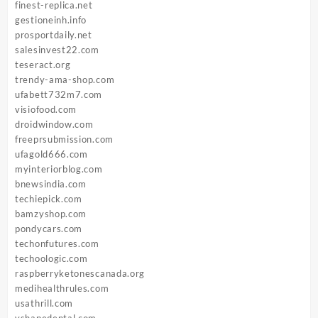
finest-replica.net
gestioneinh.info
prosportdaily.net
salesinvest22.com
teseract.org
trendy-ama-shop.com
ufabett732m7.com
visiofood.com
droidwindow.com
freeprsubmission.com
ufagold666.com
myinteriorblog.com
bnewsindia.com
techiepick.com
bamzyshop.com
pondycars.com
techonfutures.com
techoologic.com
raspberryketonescanada.org
medihealthrules.com
usathrill.com
vshapedental.com