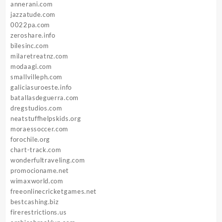
annerani.com
jazzatude.com
0022pa.com
zeroshare.info
bilesinc.com
milaretreatnz.com
modaagi.com
smallvilleph.com
galiciasuroeste.info
batallasdeguerra.com
dregstudios.com
neatstuffhelpskids.org
moraessoccer.com
forochile.org
chart-track.com
wonderfultraveling.com
promocioname.net
wimaxworld.com
freeonlinecricketgames.net
bestcashing.biz
firerestrictions.us