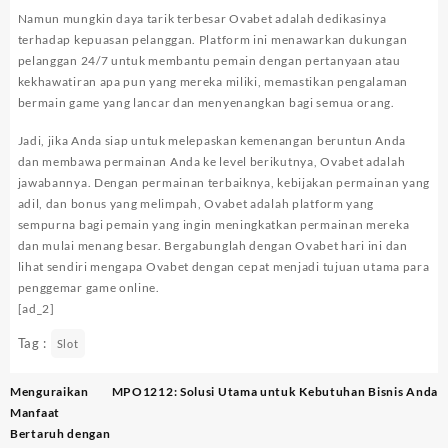
Namun mungkin daya tarik terbesar Ovabet adalah dedikasinya
terhadap kepuasan pelanggan. Platform ini menawarkan dukungan
pelanggan 24/7 untuk membantu pemain dengan pertanyaan atau
kekhawatiran apa pun yang mereka miliki, memastikan pengalaman
bermain game yang lancar dan menyenangkan bagi semua orang.
Jadi, jika Anda siap untuk melepaskan kemenangan beruntun Anda
dan membawa permainan Anda ke level berikutnya, Ovabet adalah
jawabannya. Dengan permainan terbaiknya, kebijakan permainan yang
adil, dan bonus yang melimpah, Ovabet adalah platform yang
sempurna bagi pemain yang ingin meningkatkan permainan mereka
dan mulai menang besar. Bergabunglah dengan Ovabet hari ini dan
lihat sendiri mengapa Ovabet dengan cepat menjadi tujuan utama para
penggemar game online.
[ad_2]
Tag :
Slot
Post
Menguraikan
MPO1212: Solusi Utama untuk Kebutuhan Bisnis Anda
navigation
Manfaat
Bertaruh dengan