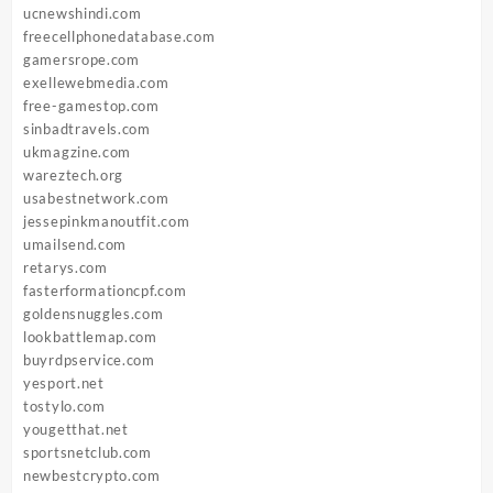
ucnewshindi.com
freecellphonedatabase.com
gamersrope.com
exellewebmedia.com
free-gamestop.com
sinbadtravels.com
ukmagzine.com
wareztech.org
usabestnetwork.com
jessepinkmanoutfit.com
umailsend.com
retarys.com
fasterformationcpf.com
goldensnuggles.com
lookbattlemap.com
buyrdpservice.com
yesport.net
tostylo.com
yougetthat.net
sportsnetclub.com
newbestcrypto.com