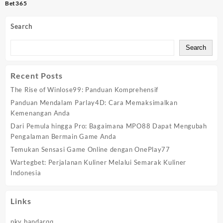
Bet365
Search
Search
Recent Posts
The Rise of Winlose99: Panduan Komprehensif
Panduan Mendalam Parlay4D: Cara Memaksimalkan
Kemenangan Anda
Dari Pemula hingga Pro: Bagaimana MPO88 Dapat Mengubah
Pengalaman Bermain Game Anda
Temukan Sensasi Game Online dengan OnePlay77
Wartegbet: Perjalanan Kuliner Melalui Semarak Kuliner
Indonesia
Links
pkv bandarqq