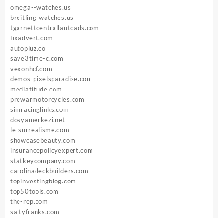
omega--watches.us
breitling-watches.us
tgarnettcentrallautoads.com
fixadvert.com
autopluz.co
save3time-c.com
vexonhcf.com
demos-pixelsparadise.com
mediatitude.com
prewarmotorcycles.com
simracinglinks.com
dosyamerkezi.net
le-surrealisme.com
showcasebeauty.com
insurancepolicyexpert.com
statkeycompany.com
carolinadeckbuilders.com
topinvestingblog.com
top50tools.com
the-rep.com
saltyfranks.com