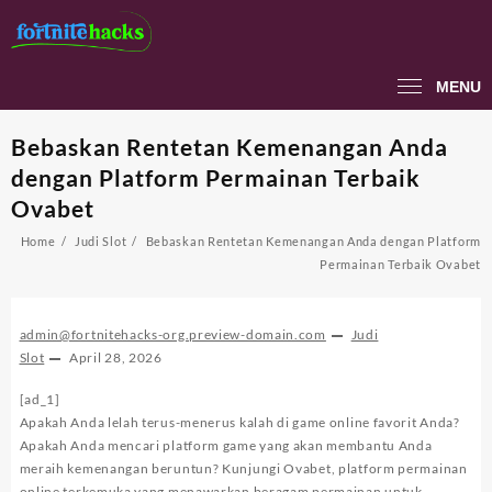
Skip
to
content
MENU
Bebaskan Rentetan Kemenangan Anda
dengan Platform Permainan Terbaik
Ovabet
Home
Judi Slot
Bebaskan Rentetan Kemenangan Anda dengan Platform
Permainan Terbaik Ovabet
admin@fortnitehacks-org.preview-domain.com
Judi
Slot
April 28, 2026
[ad_1]
Apakah Anda lelah terus-menerus kalah di game online favorit Anda?
Apakah Anda mencari platform game yang akan membantu Anda
meraih kemenangan beruntun? Kunjungi Ovabet, platform permainan
online terkemuka yang menawarkan beragam permainan untuk