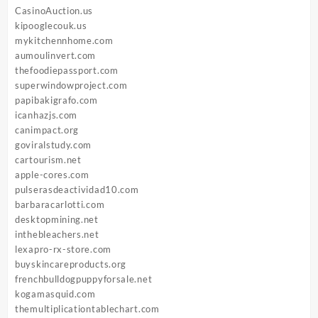
CasinoAuction.us
kipooglecouk.us
mykitchennhome.com
aumoulinvert.com
thefoodiepassport.com
superwindowproject.com
papibakigrafo.com
icanhazjs.com
canimpact.org
goviralstudy.com
cartourism.net
apple-cores.com
pulserasdeactividad10.com
barbaracarlotti.com
desktopmining.net
inthebleachers.net
lexapro-rx-store.com
buyskincareproducts.org
frenchbulldogpuppyforsale.net
kogamasquid.com
themultiplicationtablechart.com