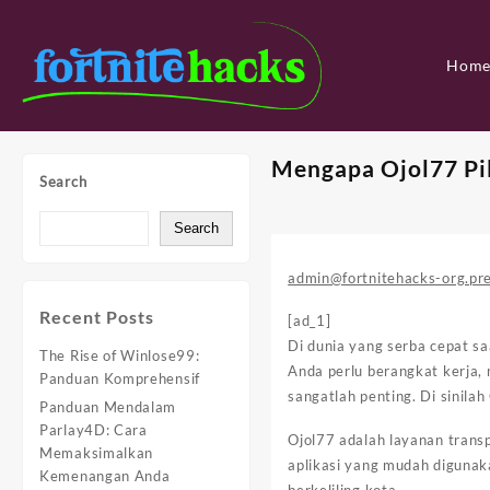
Skip
to
content
Hom
Mengapa Ojol77 Pil
Search
Search
admin@fortnitehacks-org.pr
Recent Posts
[ad_1]
Di dunia yang serba cepat s
The Rise of Winlose99:
Anda perlu berangkat kerja, 
Panduan Komprehensif
sangatlah penting. Di sinila
Panduan Mendalam
Parlay4D: Cara
Ojol77 adalah layanan trans
Memaksimalkan
aplikasi yang mudah digunak
Kemenangan Anda
berkeliling kota.