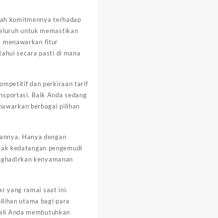
alah komitmennya terhadap
yeluruh untuk memastikan
 menawarkan fitur
ahui secara pasti di mana
mpetitif dan perkiraan tarif
sportasi. Baik Anda sedang
nawarkan berbagai pilihan
anannya. Hanya dengan
acak kedatangan pengemudi
menghadirkan kenyamanan
r yang ramai saat ini.
ilihan utama bagi para
 kali Anda membutuhkan