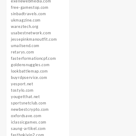
exellewebmedia.com
free-gamestop.com
sinbadtravels.com
ukmagzine.com
wareztech.org
usabestnetwork.com
jessepinkmanoutfit.com
umailsend.com
retarys.com
fasterformationcpf.com
goldensnuggles.com
lookbattlemap.com
buyrdpservice.com
yesport.net
tostylo.com
yougetthat.net
sportsnetclub.com
newbestcrypto.com
oxfordsave.com
iclassicgames.com
saung-artikel.com
fasthokivip2.com