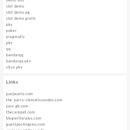
slot demo
slot demo pg
slot demo gratis
pkv
poker
pragmatic
pkv
qq
bandarqq
bandarqq pkv
situs pkv
Links
punjwanis.com
the-parcs-clematiscondos.com
jusu-gb.com
thecarepet.com
blogwriterplus.com
guestpostingseo.com