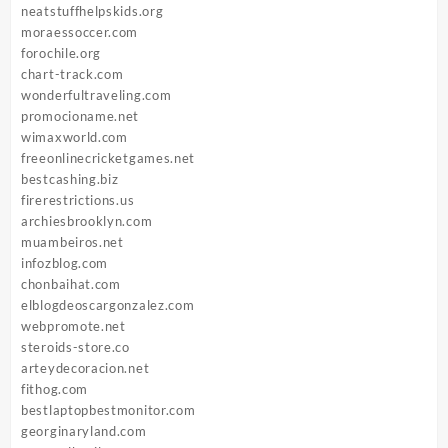
neatstuffhelpskids.org
moraessoccer.com
forochile.org
chart-track.com
wonderfultraveling.com
promocioname.net
wimaxworld.com
freeonlinecricketgames.net
bestcashing.biz
firerestrictions.us
archiesbrooklyn.com
muambeiros.net
infozblog.com
chonbaihat.com
elblogdeoscargonzalez.com
webpromote.net
steroids-store.co
arteydecoracion.net
fithog.com
bestlaptopbestmonitor.com
georginaryland.com