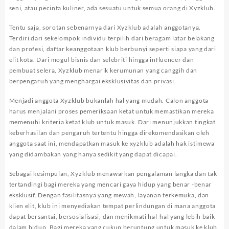
seni, atau pecinta kuliner, ada sesuatu untuk semua orang di Xyzklub.
Tentu saja, sorotan sebenarnya dari Xyzklub adalah anggotanya.
Terdiri dari sekelompok individu terpilih dari beragam latar belakang
dan profesi, daftar keanggotaan klub berbunyi seperti siapa yang dari
elit kota. Dari mogul bisnis dan selebriti hingga influencer dan
pembuat selera, Xyzklub menarik kerumunan yang canggih dan
berpengaruh yang menghargai eksklusivitas dan privasi.
Menjadi anggota Xyzklub bukanlah hal yang mudah. Calon anggota
harus menjalani proses pemeriksaan ketat untuk memastikan mereka
memenuhi kriteria ketat klub untuk masuk. Dari menunjukkan tingkat
keberhasilan dan pengaruh tertentu hingga direkomendasikan oleh
anggota saat ini, mendapatkan masuk ke xyzklub adalah hak istimewa
yang didambakan yang hanya sedikit yang dapat dicapai.
Sebagai kesimpulan, Xyzklub menawarkan pengalaman langka dan tak
tertandingi bagi mereka yang mencari gaya hidup yang benar -benar
eksklusif. Dengan fasilitasnya yang mewah, layanan terkemuka, dan
klien elit, klub ini menyediakan tempat perlindungan di mana anggota
dapat bersantai, bersosialisasi, dan menikmati hal-hal yang lebih baik
dalam hidup. Bagi mereka yang cukup beruntung untuk masuk ke klub