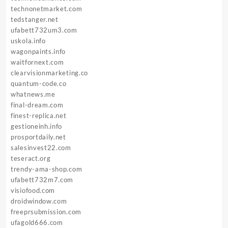
technonetmarket.com
tedstanger.net
ufabett732um3.com
uskola.info
wagonpaints.info
waitfornext.com
clearvisionmarketing.co
quantum-code.co
whatnews.me
final-dream.com
finest-replica.net
gestioneinh.info
prosportdaily.net
salesinvest22.com
teseract.org
trendy-ama-shop.com
ufabett732m7.com
visiofood.com
droidwindow.com
freeprsubmission.com
ufagold666.com