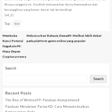
khusus anggota ini, Xyzklub menawarkan dunia kemewahan dan
kecanggihan yang benar-benar tak tertandingi.
[ad_2]
Tag :
Slot
Post
Membuka
Meluncurkan Rahasia Dewa89: Melihat lebih dekat
navigation
Kunci Potensi
pada platform game online yang populer
Nagakoin99:
Masa Depan
Cryptocurrency
Search
Search
Recent Posts
The Rise of Winlose99: Panduan Komprehensif
Panduan Mendalam Parlay4D: Cara Memaksimalkan
Kemenangan Anda