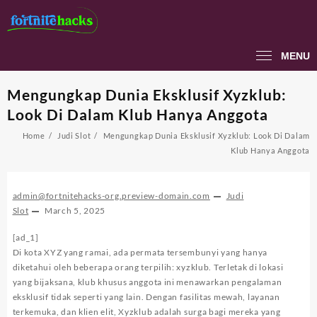
Skip
to
content
MENU
Mengungkap Dunia Eksklusif Xyzklub:
Look Di Dalam Klub Hanya Anggota
Home
Judi Slot
Mengungkap Dunia Eksklusif Xyzklub: Look Di Dalam
Klub Hanya Anggota
admin@fortnitehacks-org.preview-domain.com
Judi
Slot
March 5, 2025
[ad_1]
Di kota XYZ yang ramai, ada permata tersembunyi yang hanya
diketahui oleh beberapa orang terpilih: xyzklub. Terletak di lokasi
yang bijaksana, klub khusus anggota ini menawarkan pengalaman
eksklusif tidak seperti yang lain. Dengan fasilitas mewah, layanan
terkemuka, dan klien elit, Xyzklub adalah surga bagi mereka yang