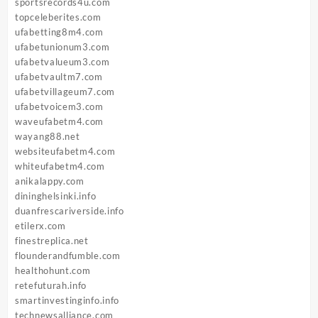
sportsrecords4u.com
topceleberites.com
ufabetting8m4.com
ufabetunionum3.com
ufabetvalueum3.com
ufabetvaultm7.com
ufabetvillageum7.com
ufabetvoicem3.com
waveufabetm4.com
wayang88.net
websiteufabetm4.com
whiteufabetm4.com
anikalappy.com
dininghelsinki.info
duanfrescariverside.info
etilerx.com
finestreplica.net
flounderandfumble.com
healthohunt.com
retefuturah.info
smartinvestinginfo.info
technewsalliance.com