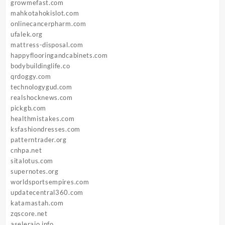
growmefast.com
mahkotahokislot.com
onlinecancerpharm.com
ufalek.org
mattress-disposal.com
happyflooringandcabinets.com
bodybuildinglife.co
qrdoggy.com
technologygud.com
realshocknews.com
pickgb.com
healthmistakes.com
ksfashiondresses.com
patterntrader.org
cnhpa.net
sitalotus.com
supernotes.org
worldsportsempires.com
updatecentral360.com
katamastah.com
zqscore.net
aseleraio.info