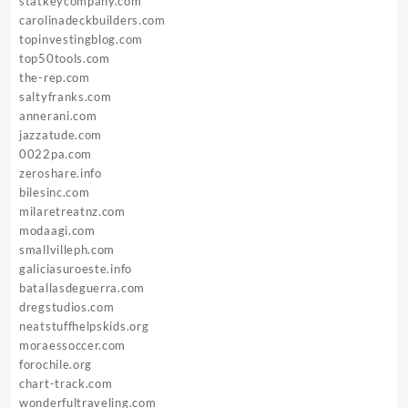
statkeycompany.com
carolinadeckbuilders.com
topinvestingblog.com
top50tools.com
the-rep.com
saltyfranks.com
annerani.com
jazzatude.com
0022pa.com
zeroshare.info
bilesinc.com
milaretreatnz.com
modaagi.com
smallvilleph.com
galiciasuroeste.info
batallasdeguerra.com
dregstudios.com
neatstuffhelpskids.org
moraessoccer.com
forochile.org
chart-track.com
wonderfultraveling.com