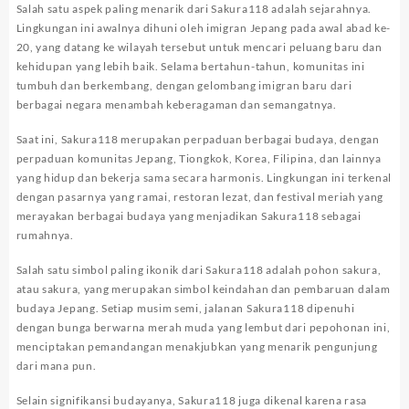
Salah satu aspek paling menarik dari Sakura118 adalah sejarahnya.
Lingkungan ini awalnya dihuni oleh imigran Jepang pada awal abad ke-
20, yang datang ke wilayah tersebut untuk mencari peluang baru dan
kehidupan yang lebih baik. Selama bertahun-tahun, komunitas ini
tumbuh dan berkembang, dengan gelombang imigran baru dari
berbagai negara menambah keberagaman dan semangatnya.
Saat ini, Sakura118 merupakan perpaduan berbagai budaya, dengan
perpaduan komunitas Jepang, Tiongkok, Korea, Filipina, dan lainnya
yang hidup dan bekerja sama secara harmonis. Lingkungan ini terkenal
dengan pasarnya yang ramai, restoran lezat, dan festival meriah yang
merayakan berbagai budaya yang menjadikan Sakura118 sebagai
rumahnya.
Salah satu simbol paling ikonik dari Sakura118 adalah pohon sakura,
atau sakura, yang merupakan simbol keindahan dan pembaruan dalam
budaya Jepang. Setiap musim semi, jalanan Sakura118 dipenuhi
dengan bunga berwarna merah muda yang lembut dari pepohonan ini,
menciptakan pemandangan menakjubkan yang menarik pengunjung
dari mana pun.
Selain signifikansi budayanya, Sakura118 juga dikenal karena rasa