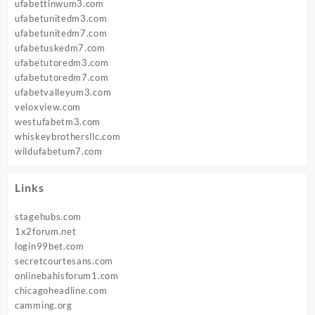
ufabettinwum3.com
ufabetunitedm3.com
ufabetunitedm7.com
ufabetuskedm7.com
ufabetutoredm3.com
ufabetutoredm7.com
ufabetvalleyum3.com
veloxview.com
westufabetm3.com
whiskeybrothersllc.com
wildufabetum7.com
Links
stagehubs.com
1x2forum.net
login99bet.com
secretcourtesans.com
onlinebahisforum1.com
chicagoheadline.com
camming.org