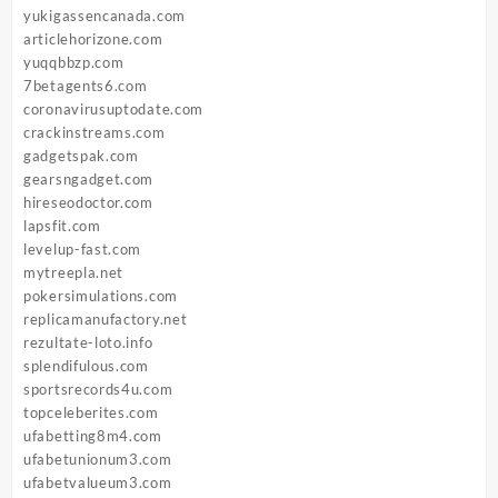
yukigassencanada.com
articlehorizone.com
yuqqbbzp.com
7betagents6.com
coronavirusuptodate.com
crackinstreams.com
gadgetspak.com
gearsngadget.com
hireseodoctor.com
lapsfit.com
levelup-fast.com
mytreepla.net
pokersimulations.com
replicamanufactory.net
rezultate-loto.info
splendifulous.com
sportsrecords4u.com
topceleberites.com
ufabetting8m4.com
ufabetunionum3.com
ufabetvalueum3.com