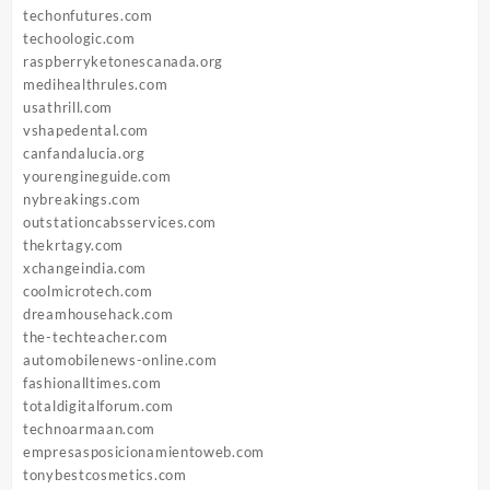
techonfutures.com
techoologic.com
raspberryketonescanada.org
medihealthrules.com
usathrill.com
vshapedental.com
canfandalucia.org
yourengineguide.com
nybreakings.com
outstationcabsservices.com
thekrtagy.com
xchangeindia.com
coolmicrotech.com
dreamhousehack.com
the-techteacher.com
automobilenews-online.com
fashionalltimes.com
totaldigitalforum.com
technoarmaan.com
empresasposicionamientoweb.com
tonybestcosmetics.com