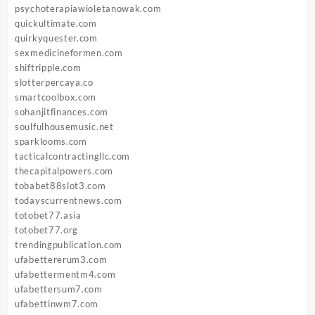
psychoterapiawioletanowak.com
quickultimate.com
quirkyquester.com
sexmedicineformen.com
shiftripple.com
slotterpercaya.co
smartcoolbox.com
sohanjitfinances.com
soulfulhousemusic.net
sparklooms.com
tacticalcontractingllc.com
thecapitalpowers.com
tobabet88slot3.com
todayscurrentnews.com
totobet77.asia
totobet77.org
trendingpublication.com
ufabettererum3.com
ufabettermentm4.com
ufabettersum7.com
ufabettinwm7.com