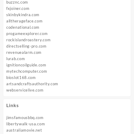
buzznc.com
fxjoiner.com
skinbykindra.com
alltherageface.com
codenational.com
progameexplorer.com
rockislandroastery.com
directselling-pro.com
revenuealarm.com
lurab.com
ignitioncoilguide.com
mytechcomputer.com
bioslot168.com
artsandcraftsauthority.com
webservicelive.com
Links
jimsfamousbbq.com
libertywalk-usa.com
australiamovie.net