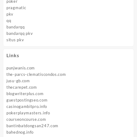
poker
pragmatic
pkv
qq
bandarqq
bandarqq pkv
situs pkv
Links
punjwanis.com
the-parcs-clematiscondos.com
jusu-gb.com
thecarepet.com
blogwriterplus.com
guestpostingseo.com
casinogambitpro.info
pokerplaymasters.info
courseoncourse.com
bantinbatdongsan247.com
bahednog.info