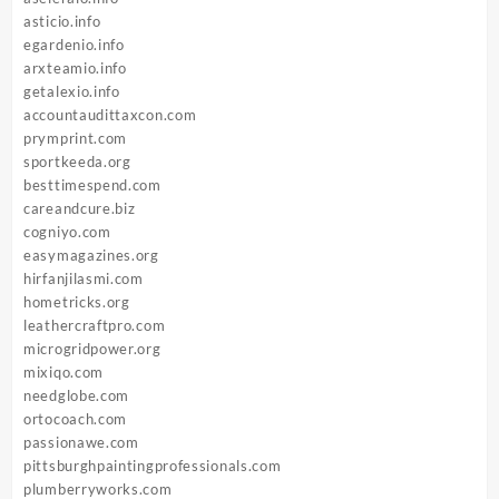
asticio.info
egardenio.info
arxteamio.info
getalexio.info
accountaudittaxcon.com
prymprint.com
sportkeeda.org
besttimespend.com
careandcure.biz
cogniyo.com
easymagazines.org
hirfanjilasmi.com
hometricks.org
leathercraftpro.com
microgridpower.org
mixiqo.com
needglobe.com
ortocoach.com
passionawe.com
pittsburghpaintingprofessionals.com
plumberryworks.com