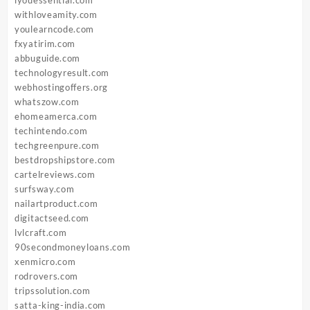
withloveamity.com
youlearncode.com
fxyatirim.com
abbuguide.com
technologyresult.com
webhostingoffers.org
whatszow.com
ehomeamerca.com
techintendo.com
techgreenpure.com
bestdropshipstore.com
cartelreviews.com
surfsway.com
nailartproduct.com
digitactseed.com
lvlcraft.com
90secondmoneyloans.com
xenmicro.com
rodrovers.com
tripssolution.com
satta-king-india.com