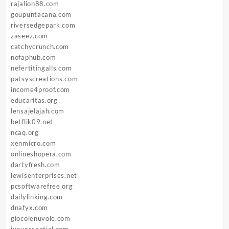
rajalion88.com
goupuntacana.com
riversedgepark.com
zaseez.com
catchycrunch.com
nofaphub.com
nefertitingalls.com
patsyscreations.com
income4proof.com
educaritas.org
lensajelajah.com
betflik09.net
ncaq.org
xenmicro.com
onlineshopera.com
dartyfresh.com
lewisenterprises.net
pcsoftwarefree.org
dailylinking.com
dnafyx.com
giocolenuvole.com
iyouessential.com