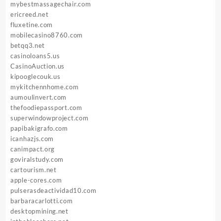
mybestmassagechair.com
ericreed.net
fluxetine.com
mobilecasino8760.com
betqq3.net
casinoloans5.us
CasinoAuction.us
kipooglecouk.us
mykitchennhome.com
aumoulinvert.com
thefoodiepassport.com
superwindowproject.com
papibakigrafo.com
icanhazjs.com
canimpact.org
goviralstudy.com
cartourism.net
apple-cores.com
pulserasdeactividad10.com
barbaracarlotti.com
desktopmining.net