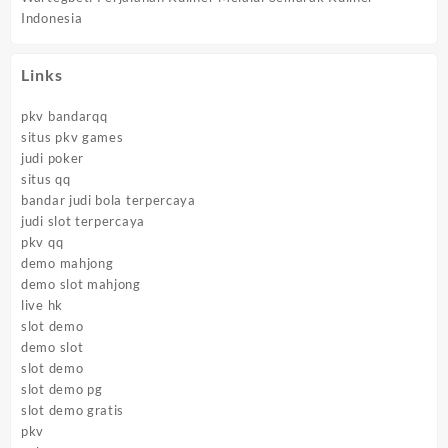
Indonesia
Links
pkv bandarqq
situs pkv games
judi poker
situs qq
bandar judi bola terpercaya
judi slot terpercaya
pkv qq
demo mahjong
demo slot mahjong
live hk
slot demo
demo slot
slot demo
slot demo pg
slot demo gratis
pkv