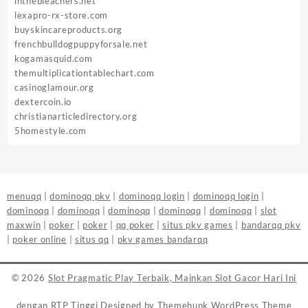
inthebleachers.net
lexapro-rx-store.com
buyskincareproducts.org
frenchbulldogpuppyforsale.net
kogamasquid.com
themultiplicationtablechart.com
casinoglamour.org
dextercoin.io
christianarticledirectory.org
5homestyle.com
menuqq
|
dominoqq pkv
|
dominoqq login
|
dominoqq login
|
dominoqq
|
dominoqq
|
dominoqq
|
dominoqq
|
dominoqq
|
slot
maxwin
|
poker
|
poker
|
qq poker
|
situs pkv games
|
bandarqq pkv
|
poker online
|
situs qq
|
pkv games bandarqq
© 2026
Slot Pragmatic Play Terbaik, Mainkan Slot Gacor Hari Ini
dengan RTP Tinggi
Designed by
Themehunk WordPress Theme