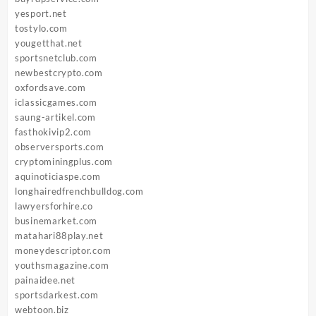
yesport.net
tostylo.com
yougetthat.net
sportsnetclub.com
newbestcrypto.com
oxfordsave.com
iclassicgames.com
saung-artikel.com
fasthokivip2.com
observersports.com
cryptominingplus.com
aquinoticiaspe.com
longhairedfrenchbulldog.com
lawyersforhire.co
businemarket.com
matahari88play.net
moneydescriptor.com
youthsmagazine.com
painaidee.net
sportsdarkest.com
webtoon.biz