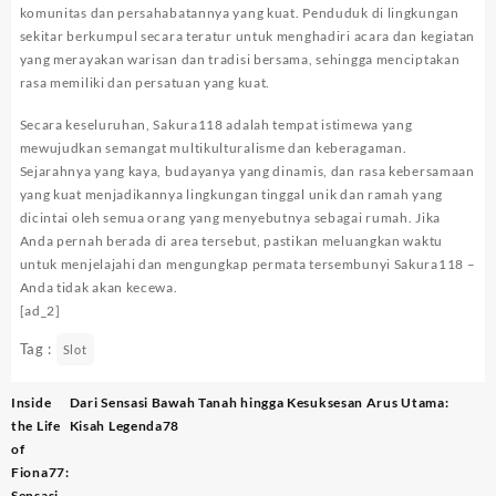
komunitas dan persahabatannya yang kuat. Penduduk di lingkungan
sekitar berkumpul secara teratur untuk menghadiri acara dan kegiatan
yang merayakan warisan dan tradisi bersama, sehingga menciptakan
rasa memiliki dan persatuan yang kuat.
Secara keseluruhan, Sakura118 adalah tempat istimewa yang
mewujudkan semangat multikulturalisme dan keberagaman.
Sejarahnya yang kaya, budayanya yang dinamis, dan rasa kebersamaan
yang kuat menjadikannya lingkungan tinggal unik dan ramah yang
dicintai oleh semua orang yang menyebutnya sebagai rumah. Jika
Anda pernah berada di area tersebut, pastikan meluangkan waktu
untuk menjelajahi dan mengungkap permata tersembunyi Sakura118 –
Anda tidak akan kecewa.
[ad_2]
Tag :
Slot
Post
Inside
Dari Sensasi Bawah Tanah hingga Kesuksesan Arus Utama:
navigation
the Life
Kisah Legenda78
of
Fiona77:
Sensasi