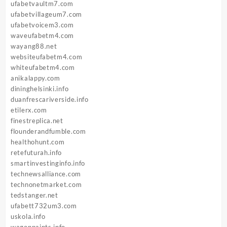
ufabetvaultm7.com
ufabetvillageum7.com
ufabetvoicem3.com
waveufabetm4.com
wayang88.net
websiteufabetm4.com
whiteufabetm4.com
anikalappy.com
dininghelsinki.info
duanfrescariverside.info
etilerx.com
finestreplica.net
flounderandfumble.com
healthohunt.com
retefuturah.info
smartinvestinginfo.info
technewsalliance.com
technonetmarket.com
tedstanger.net
ufabett732um3.com
uskola.info
wagonpaints.info