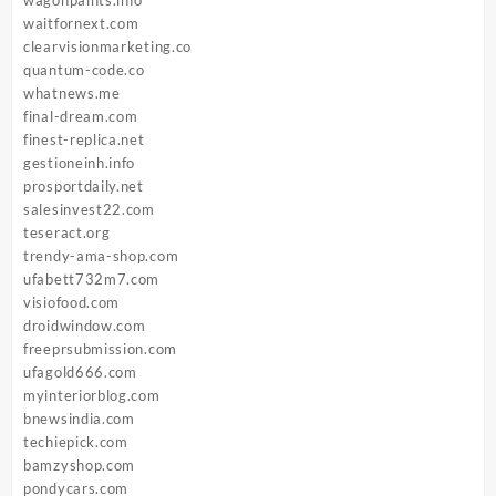
waitfornext.com
clearvisionmarketing.co
quantum-code.co
whatnews.me
final-dream.com
finest-replica.net
gestioneinh.info
prosportdaily.net
salesinvest22.com
teseract.org
trendy-ama-shop.com
ufabett732m7.com
visiofood.com
droidwindow.com
freeprsubmission.com
ufagold666.com
myinteriorblog.com
bnewsindia.com
techiepick.com
bamzyshop.com
pondycars.com