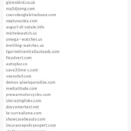
gizmobird.co.uk
mp3djsong.com
coursdanglaistoulouse.com
neptunuslex.com
auguri-di-natale.info
michelewatch.us
omega--watches.us
breitling-watches.us
tgarnettcentrallautoads.com
fixadvert.com
autopluz.co
save3time-c.com
vexonhcf.com
demos-pixelsparadise.com
mediatitude.com
prewarmotorcycles.com
simracinglinks.com
dosyamerkezi.net
le-surrealisme.com
showcasebeauty.com
insurancepolicyexpert.com