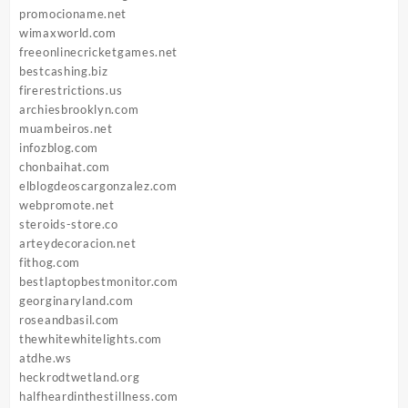
promocioname.net
wimaxworld.com
freeonlinecricketgames.net
bestcashing.biz
firerestrictions.us
archiesbrooklyn.com
muambeiros.net
infozblog.com
chonbaihat.com
elblogdeoscargonzalez.com
webpromote.net
steroids-store.co
arteydecoracion.net
fithog.com
bestlaptopbestmonitor.com
georginaryland.com
roseandbasil.com
thewhitewhitelights.com
atdhe.ws
heckrodtwetland.org
halfheardinthestillness.com