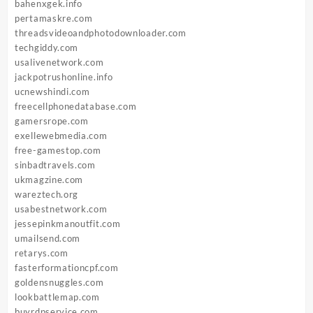
bahenxgek.info
pertamaskre.com
threadsvideoandphotodownloader.com
techgiddy.com
usalivenetwork.com
jackpotrushonline.info
ucnewshindi.com
freecellphonedatabase.com
gamersrope.com
exellewebmedia.com
free-gamestop.com
sinbadtravels.com
ukmagzine.com
wareztech.org
usabestnetwork.com
jessepinkmanoutfit.com
umailsend.com
retarys.com
fasterformationcpf.com
goldensnuggles.com
lookbattlemap.com
buyrdpservice.com