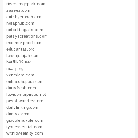
riversedgepark.com
zaseez.com
catchycrunch.com
nofaphub.com
nefertitingalls.com
patsyscreations.com
income4proof.com
educaritas.org
lensajelajah.com
betflik09.net
ncaq.org
xenmicro.com
onlineshopera.com
dartyfresh.com
lewisenterprises.net
pcsoftwarefree.org
dailylinking.com
dnafyx.com
giocolenuvole.com
iyouessential.com
withloveamity.com