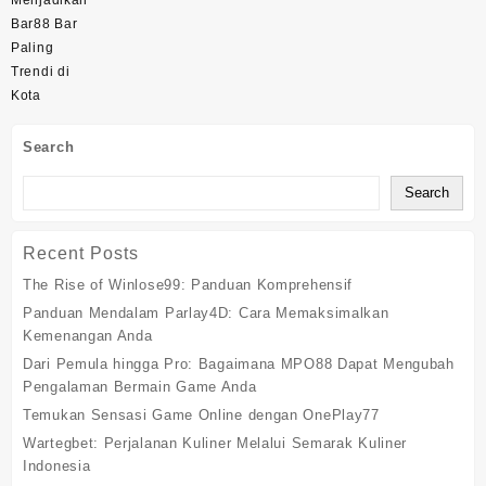
Bar88 Bar
Paling
Trendi di
Kota
Search
Search
Recent Posts
The Rise of Winlose99: Panduan Komprehensif
Panduan Mendalam Parlay4D: Cara Memaksimalkan
Kemenangan Anda
Dari Pemula hingga Pro: Bagaimana MPO88 Dapat Mengubah
Pengalaman Bermain Game Anda
Temukan Sensasi Game Online dengan OnePlay77
Wartegbet: Perjalanan Kuliner Melalui Semarak Kuliner
Indonesia