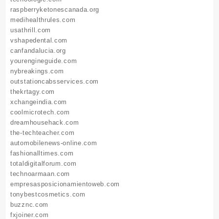
raspberryketonescanada.org
medihealthrules.com
usathrill.com
vshapedental.com
canfandalucia.org
yourengineguide.com
nybreakings.com
outstationcabsservices.com
thekrtagy.com
xchangeindia.com
coolmicrotech.com
dreamhousehack.com
the-techteacher.com
automobilenews-online.com
fashionalltimes.com
totaldigitalforum.com
technoarmaan.com
empresasposicionamientoweb.com
tonybestcosmetics.com
buzznc.com
fxjoiner.com