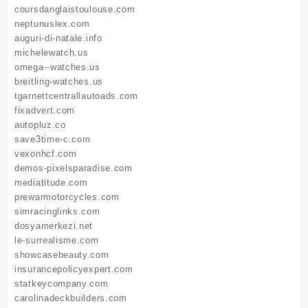
coursdanglaistoulouse.com
neptunuslex.com
auguri-di-natale.info
michelewatch.us
omega--watches.us
breitling-watches.us
tgarnettcentrallautoads.com
fixadvert.com
autopluz.co
save3time-c.com
vexonhcf.com
demos-pixelsparadise.com
mediatitude.com
prewarmotorcycles.com
simracinglinks.com
dosyamerkezi.net
le-surrealisme.com
showcasebeauty.com
insurancepolicyexpert.com
statkeycompany.com
carolinadeckbuilders.com