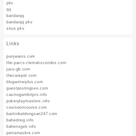
pkv
qq
bandarqq
bandarqq pkv
situs pkv
Links
punjwanis.com
the-parcs-clematiscondos.com
jusu-gb.com
thecarepet.com
blogwriterplus.com
guestpostingseo.com
casinogambitpro.info
pokerplaymasters.info
courseoncourse.com
bantinbatdongsan247.com
bahednog.info
bahenxgek.info
pertamaskre.com