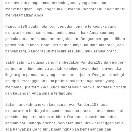
memberikan pengalaman bermain game yang aman dan
menyenangkan. Tapi jangan takut, karena Pandora188 hadir untuk
menyelamatkan Anda.
Pandora188 adalah platform perjudian online terkemuka yang
melayani kebutuhan semua jenis pemain, baik Anda seorang
pemula atau profesional berpengalaman. Dengan beragam pilihan
permainan, termasuk slot, permainan meja, taruhan olahraga, dan
banyak lagi, Pandora188 memiliki sesuatu untuk semua orang.
Salah satu fitur utama yang membedakan Pandora188 dari platform
perjudian online lainnya adalah komitmennya untuk menyediakan
lingkungan permainan yang aman dan terjamin. Dengan teknologi
enkripsi tercanggih dan tim profesional berpengalaman yang
memantau platform 24/7, Anda dapat yakin bahwa informasi pribadi
dan keuangan Anda selalu terlindungi.
Selain langkah-langkah keamanannya, Pandora188 juga
menawarkan berbagai macam bonus dan promosi untuk membuat
pemain tetap terlibat dan terhibur. Dari bonus sambutan untuk
pemain baru hingga promosi berkelanjutan untuk pelanggan setia,
ada banyak peluang untuk meningkatkan kemenangan dan