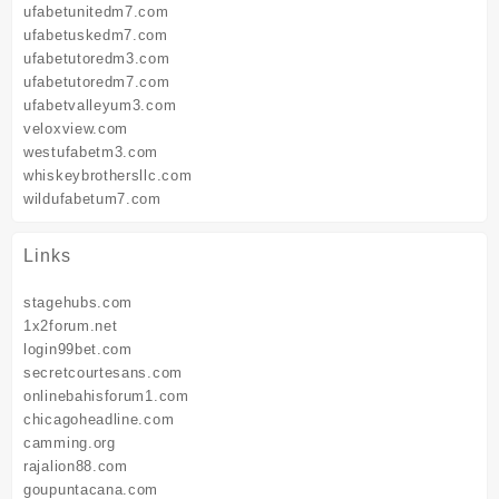
ufabetunitedm7.com
ufabetuskedm7.com
ufabetutoredm3.com
ufabetutoredm7.com
ufabetvalleyum3.com
veloxview.com
westufabetm3.com
whiskeybrothersllc.com
wildufabetum7.com
Links
stagehubs.com
1x2forum.net
login99bet.com
secretcourtesans.com
onlinebahisforum1.com
chicagoheadline.com
camming.org
rajalion88.com
goupuntacana.com