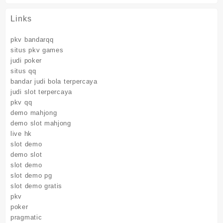
Links
pkv bandarqq
situs pkv games
judi poker
situs qq
bandar judi bola terpercaya
judi slot terpercaya
pkv qq
demo mahjong
demo slot mahjong
live hk
slot demo
demo slot
slot demo
slot demo pg
slot demo gratis
pkv
poker
pragmatic