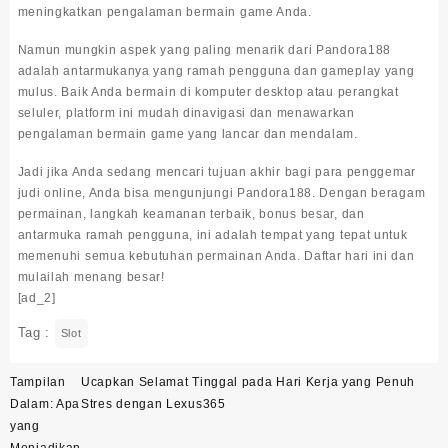
meningkatkan pengalaman bermain game Anda.
Namun mungkin aspek yang paling menarik dari Pandora188
adalah antarmukanya yang ramah pengguna dan gameplay yang
mulus. Baik Anda bermain di komputer desktop atau perangkat
seluler, platform ini mudah dinavigasi dan menawarkan
pengalaman bermain game yang lancar dan mendalam.
Jadi jika Anda sedang mencari tujuan akhir bagi para penggemar
judi online, Anda bisa mengunjungi Pandora188. Dengan beragam
permainan, langkah keamanan terbaik, bonus besar, dan
antarmuka ramah pengguna, ini adalah tempat yang tepat untuk
memenuhi semua kebutuhan permainan Anda. Daftar hari ini dan
mulailah menang besar!
[ad_2]
Tag :
Slot
Post
Tampilan
Ucapkan Selamat Tinggal pada Hari Kerja yang Penuh
navigation
Dalam: Apa
Stres dengan Lexus365
yang
Menjadikan