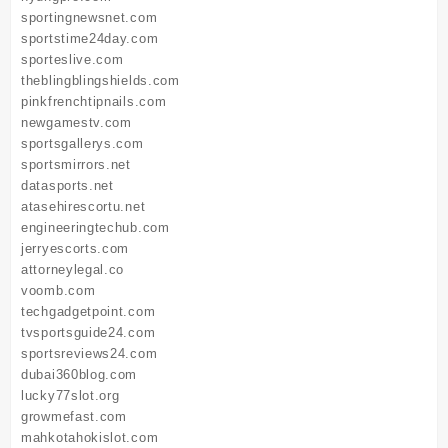
sportingnewsnet.com
sportstime24day.com
sporteslive.com
theblingblingshields.com
pinkfrenchtipnails.com
newgamestv.com
sportsgallerys.com
sportsmirrors.net
datasports.net
atasehirescortu.net
engineeringtechub.com
jerryescorts.com
attorneylegal.co
voomb.com
techgadgetpoint.com
tvsportsguide24.com
sportsreviews24.com
dubai360blog.com
lucky77slot.org
growmefast.com
mahkotahokislot.com