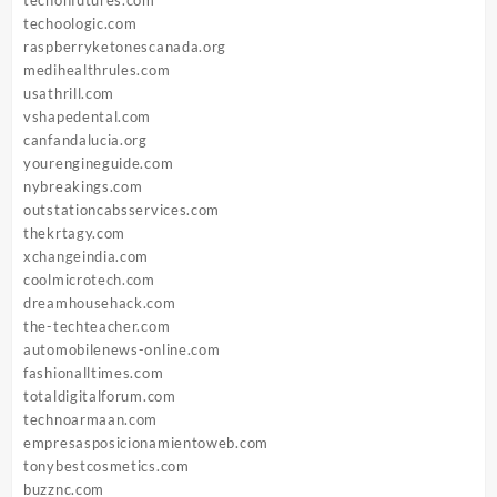
techoologic.com
raspberryketonescanada.org
medihealthrules.com
usathrill.com
vshapedental.com
canfandalucia.org
yourengineguide.com
nybreakings.com
outstationcabsservices.com
thekrtagy.com
xchangeindia.com
coolmicrotech.com
dreamhousehack.com
the-techteacher.com
automobilenews-online.com
fashionalltimes.com
totaldigitalforum.com
technoarmaan.com
empresasposicionamientoweb.com
tonybestcosmetics.com
buzznc.com