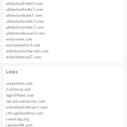
ufabetunitedm3.com
ufabetunitedm7.com
ufabetuskedm7.com
ufabetutoredm3.com
ufabetutoredm7.com
ufabetvalleyum3.com
veloxview.com
westufabetm3.com
whiskeybrothersllc.com
wildufabetum7.com
Links
stagehubs.com
1x2forum.net
login99bet.com
secretcourtesans.com
onlinebahisforum1.com
chicagoheadline.com
camming.org
rajalion88.com