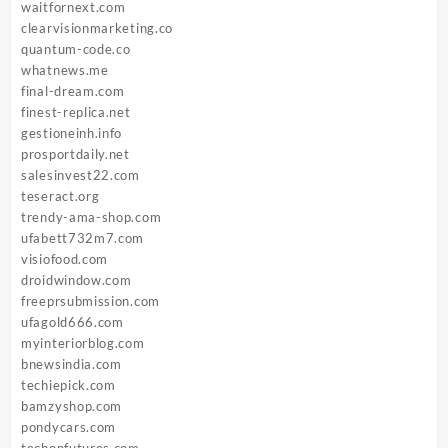
waitfornext.com
clearvisionmarketing.co
quantum-code.co
whatnews.me
final-dream.com
finest-replica.net
gestioneinh.info
prosportdaily.net
salesinvest22.com
teseract.org
trendy-ama-shop.com
ufabett732m7.com
visiofood.com
droidwindow.com
freeprsubmission.com
ufagold666.com
myinteriorblog.com
bnewsindia.com
techiepick.com
bamzyshop.com
pondycars.com
techonfutures.com