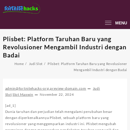
Skip
to
content
MENU
Plisbet: Platform Taruhan Baru yang
Revolusioner Mengambil Industri dengan
Badai
Home
Judi Slot
Plisbet: Platform Taruhan Baru yang Revolusioner
Mengambil Industri dengan Badai
admin@fortnitehacks-org.preview-domain.com
Judi
Slot
Slot Maxwin
November 22, 2024
[ad_1]
Dunia taruhan dan perjudian telah mengalami perubahan besar
dengan diperkenalkannya Plisbet, sebuah platform baru yang
revolusioner yang menggemparkan industri ini. Plisbet mengubah
permainan dengan menawarkan pendekatan taruhan yang unik dan