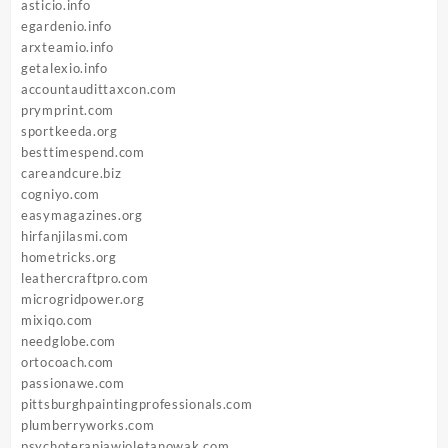
asticio.info
egardenio.info
arxteamio.info
getalexio.info
accountaudittaxcon.com
prymprint.com
sportkeeda.org
besttimespend.com
careandcure.biz
cogniyo.com
easymagazines.org
hirfanjilasmi.com
hometricks.org
leathercraftpro.com
microgridpower.org
mixiqo.com
needglobe.com
ortocoach.com
passionawe.com
pittsburghpaintingprofessionals.com
plumberryworks.com
psychoterapiawioletanowak.com