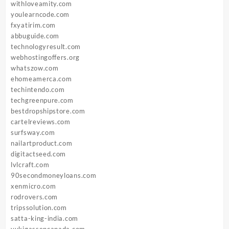
withloveamity.com
youlearncode.com
fxyatirim.com
abbuguide.com
technologyresult.com
webhostingoffers.org
whatszow.com
ehomeamerca.com
techintendo.com
techgreenpure.com
bestdropshipstore.com
cartelreviews.com
surfsway.com
nailartproduct.com
digitactseed.com
lvlcraft.com
90secondmoneyloans.com
xenmicro.com
rodrovers.com
tripssolution.com
satta-king-india.com
yukigassencanada.com