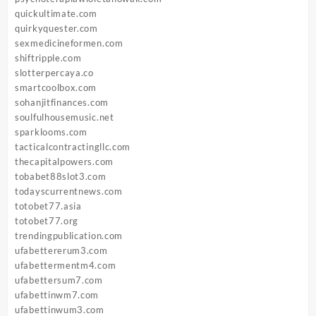
quickultimate.com
quirkyquester.com
sexmedicineformen.com
shiftripple.com
slotterpercaya.co
smartcoolbox.com
sohanjitfinances.com
soulfulhousemusic.net
sparklooms.com
tacticalcontractingllc.com
thecapitalpowers.com
tobabet88slot3.com
todayscurrentnews.com
totobet77.asia
totobet77.org
trendingpublication.com
ufabettererum3.com
ufabettermentm4.com
ufabettersum7.com
ufabettinwm7.com
ufabettinwum3.com