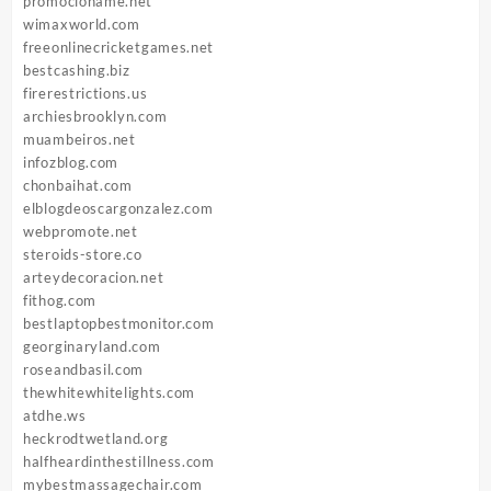
promocioname.net
wimaxworld.com
freeonlinecricketgames.net
bestcashing.biz
firerestrictions.us
archiesbrooklyn.com
muambeiros.net
infozblog.com
chonbaihat.com
elblogdeoscargonzalez.com
webpromote.net
steroids-store.co
arteydecoracion.net
fithog.com
bestlaptopbestmonitor.com
georginaryland.com
roseandbasil.com
thewhitewhitelights.com
atdhe.ws
heckrodtwetland.org
halfheardinthestillness.com
mybestmassagechair.com