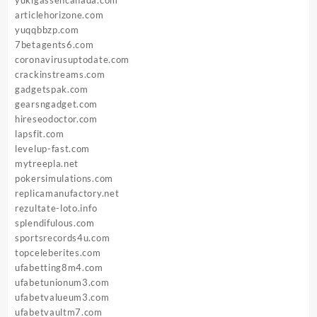
articlehorizone.com
yuqqbbzp.com
7betagents6.com
coronavirusuptodate.com
crackinstreams.com
gadgetspak.com
gearsngadget.com
hireseodoctor.com
lapsfit.com
levelup-fast.com
mytreepla.net
pokersimulations.com
replicamanufactory.net
rezultate-loto.info
splendifulous.com
sportsrecords4u.com
topceleberites.com
ufabetting8m4.com
ufabetunionum3.com
ufabetvalueum3.com
ufabetvaultm7.com