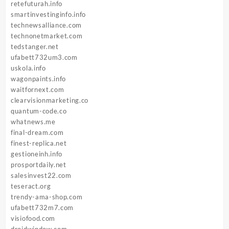
retefuturah.info
smartinvestinginfo.info
technewsalliance.com
technonetmarket.com
tedstanger.net
ufabett732um3.com
uskola.info
wagonpaints.info
waitfornext.com
clearvisionmarketing.co
quantum-code.co
whatnews.me
final-dream.com
finest-replica.net
gestioneinh.info
prosportdaily.net
salesinvest22.com
teseract.org
trendy-ama-shop.com
ufabett732m7.com
visiofood.com
droidwindow.com