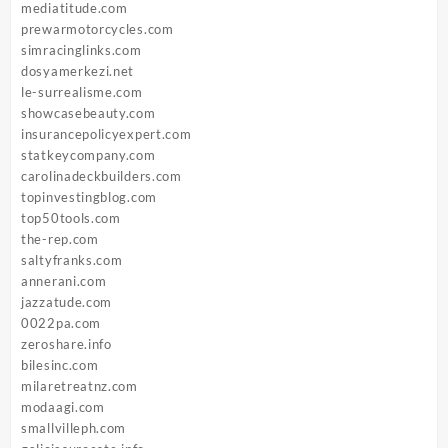
mediatitude.com
prewarmotorcycles.com
simracinglinks.com
dosyamerkezi.net
le-surrealisme.com
showcasebeauty.com
insurancepolicyexpert.com
statkeycompany.com
carolinadeckbuilders.com
topinvestingblog.com
top50tools.com
the-rep.com
saltyfranks.com
annerani.com
jazzatude.com
0022pa.com
zeroshare.info
bilesinc.com
milaretreatnz.com
modaagi.com
smallvilleph.com