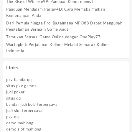
The Rise of Winlose99: Panduan Komprehensif
Panduan Mendalam Parlay4D: Cara Memaksimalkan
Kemenangan Anda
Dari Pemula hingga Pro: Bagaimana MPO88 Dapat Mengubah
Pengalaman Bermain Game Anda
Temukan Sensasi Game Online dengan OnePlay77
Wartegbet: Perjalanan Kuliner Melalui Semarak Kuliner
Indonesia
Links
pkv bandarqq
situs pkv games
judi poker
situs qq
bandar judi bola terpercaya
judi slot terpercaya
pkv qq
demo mahjong
demo slot mahjong