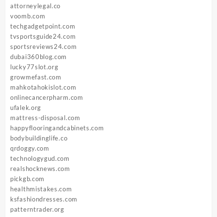
attorneylegal.co
voomb.com
techgadgetpoint.com
tvsportsguide24.com
sportsreviews24.com
dubai360blog.com
lucky77slot.org
growmefast.com
mahkotahokislot.com
onlinecancerpharm.com
ufalek.org
mattress-disposal.com
happyflooringandcabinets.com
bodybuildinglife.co
qrdoggy.com
technologygud.com
realshocknews.com
pickgb.com
healthmistakes.com
ksfashiondresses.com
patterntrader.org