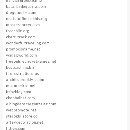
galiciasuroeste.info
batallasdeguerra.com
dregstudios.com
neatstuffhelpskids.org
moraessoccer.com
forochile.org
chart-track.com
wonderfultraveling.com
promocioname.net
wimaxworld.com
freeonlinecricketgames.net
bestcashing.biz
firerestrictions.us
archiesbrooklyn.com
muambeiros.net
infozblog.com
chonbaihat.com
elblogdeoscargonzalez.com
webpromote.net
steroids-store.co
arteydecoracion.net
fithog.com