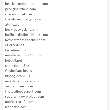
bestlaptopbestmonitor.com
georginaryland.com
roseandbasil.com
thewhitewhitelights.com
atdhe.ws
heckrodtwetland.org
halfheardinthestillness.com
mybestmassagechair.com
ericreed.net
fluxetine.com
mobilecasino8760.com
betqq3.net
casinoloans5.us
CasinoAuction.us
kipooglecouk.us
mykitchennhome.com
aumoulinvert.com
thefoodiepassport.com
superwindowproject.com
papibakigrafo.com
icanhazjs.com