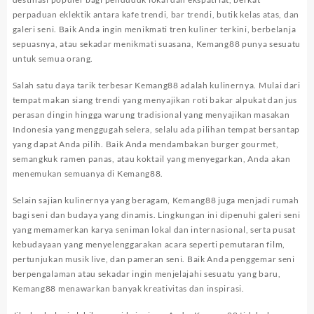
perpaduan eklektik antara kafe trendi, bar trendi, butik kelas atas, dan
galeri seni. Baik Anda ingin menikmati tren kuliner terkini, berbelanja
sepuasnya, atau sekadar menikmati suasana, Kemang88 punya sesuatu
untuk semua orang.
Salah satu daya tarik terbesar Kemang88 adalah kulinernya. Mulai dari
tempat makan siang trendi yang menyajikan roti bakar alpukat dan jus
perasan dingin hingga warung tradisional yang menyajikan masakan
Indonesia yang menggugah selera, selalu ada pilihan tempat bersantap
yang dapat Anda pilih. Baik Anda mendambakan burger gourmet,
semangkuk ramen panas, atau koktail yang menyegarkan, Anda akan
menemukan semuanya di Kemang88.
Selain sajian kulinernya yang beragam, Kemang88 juga menjadi rumah
bagi seni dan budaya yang dinamis. Lingkungan ini dipenuhi galeri seni
yang memamerkan karya seniman lokal dan internasional, serta pusat
kebudayaan yang menyelenggarakan acara seperti pemutaran film,
pertunjukan musik live, dan pameran seni. Baik Anda penggemar seni
berpengalaman atau sekadar ingin menjelajahi sesuatu yang baru,
Kemang88 menawarkan banyak kreativitas dan inspirasi.