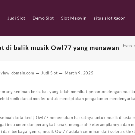
e
Judi Slot
Demo Slot
Slot Maxwin
situs slot gacor
Home
at di balik musik Owl77 yang menawan
eview-domain.com
Judi Slot
March 9, 2025
seorang seniman berbakat yang telah memikat penonton dengan musi
lektronik dan atmosfer untuk menciptakan pengalaman mendengarka
i sebuah kota kecil, Owl77 menemukan hasratnya untuk musik di usia 
gai instrumen dan perangkat lunak, mengasah keterampilannya dan
i dari berbagai genre, musik Owl77 adalah cerminan dari selera eklekti