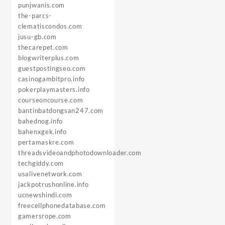
punjwanis.com
the-parcs-
clematiscondos.com
jusu-gb.com
thecarepet.com
blogwriterplus.com
guestpostingseo.com
casinogambitpro.info
pokerplaymasters.info
courseoncourse.com
bantinbatdongsan247.com
bahednog.info
bahenxgek.info
pertamaskre.com
threadsvideoandphotodownloader.com
techgiddy.com
usalivenetwork.com
jackpotrushonline.info
ucnewshindi.com
freecellphonedatabase.com
gamersrope.com