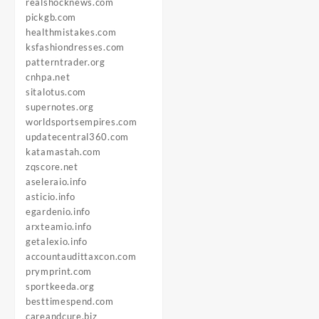
realshocknews.com
pickgb.com
healthmistakes.com
ksfashiondresses.com
patterntrader.org
cnhpa.net
sitalotus.com
supernotes.org
worldsportsempires.com
updatecentral360.com
katamastah.com
zqscore.net
aseleraio.info
asticio.info
egardenio.info
arxteamio.info
getalexio.info
accountaudittaxcon.com
prymprint.com
sportkeeda.org
besttimespend.com
careandcure.biz