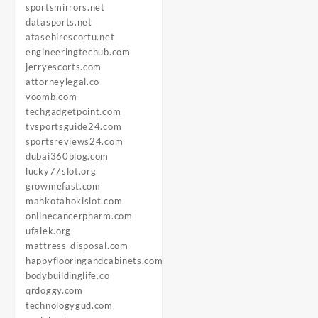
sportsmirrors.net
datasports.net
atasehirescortu.net
engineeringtechub.com
jerryescorts.com
attorneylegal.co
voomb.com
techgadgetpoint.com
tvsportsguide24.com
sportsreviews24.com
dubai360blog.com
lucky77slot.org
growmefast.com
mahkotahokislot.com
onlinecancerpharm.com
ufalek.org
mattress-disposal.com
happyflooringandcabinets.com
bodybuildinglife.co
qrdoggy.com
technologygud.com