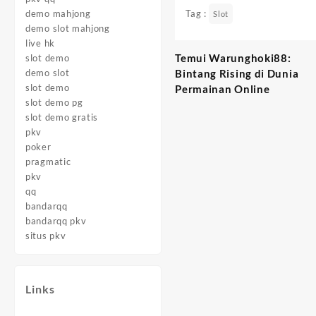
demo mahjong
Tag :
Slot
demo slot mahjong
live hk
Temui Warunghoki88:
slot demo
Post
demo slot
Bintang Rising di Dunia
navigation
slot demo
Permainan Online
slot demo pg
slot demo gratis
pkv
poker
pragmatic
pkv
qq
bandarqq
bandarqq pkv
situs pkv
Links