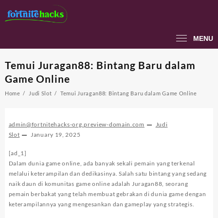
Skip
to
content
MENU
Temui Juragan88: Bintang Baru dalam
Game Online
Home
Judi Slot
Temui Juragan88: Bintang Baru dalam Game Online
admin@fortnitehacks-org.preview-domain.com
Judi
Slot
January 19, 2025
[ad_1]
Dalam dunia game online, ada banyak sekali pemain yang terkenal
melalui keterampilan dan dedikasinya. Salah satu bintang yang sedang
naik daun di komunitas game online adalah Juragan88, seorang
pemain berbakat yang telah membuat gebrakan di dunia game dengan
keterampilannya yang mengesankan dan gameplay yang strategis.