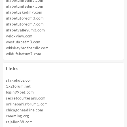
ufabetunitedm3.com
ufabetunitedm7.com
ufabetuskedm7.com
ufabetutoredm3.com
ufabetutoredm7.com
ufabetvalleyum3.com
veloxview.com
westufabetm3.com
whiskeybrothersllc.com
wildufabetum7.com
Links
stagehubs.com
1x2forum.net
login99bet.com
secretcourtesans.com
onlinebahisforum1.com
chicagoheadline.com
camming.org
rajalion88.com