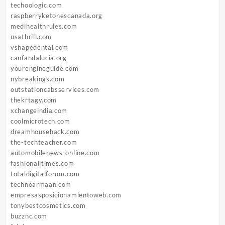
techoologic.com
raspberryketonescanada.org
medihealthrules.com
usathrill.com
vshapedental.com
canfandalucia.org
yourengineguide.com
nybreakings.com
outstationcabsservices.com
thekrtagy.com
xchangeindia.com
coolmicrotech.com
dreamhousehack.com
the-techteacher.com
automobilenews-online.com
fashionalltimes.com
totaldigitalforum.com
technoarmaan.com
empresasposicionamientoweb.com
tonybestcosmetics.com
buzznc.com