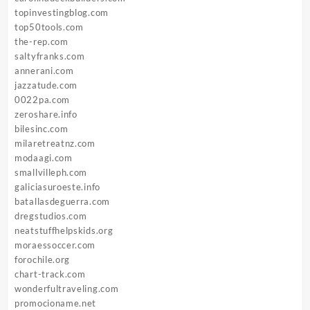
topinvestingblog.com
top50tools.com
the-rep.com
saltyfranks.com
annerani.com
jazzatude.com
0022pa.com
zeroshare.info
bilesinc.com
milaretreatnz.com
modaagi.com
smallvilleph.com
galiciasuroeste.info
batallasdeguerra.com
dregstudios.com
neatstuffhelpskids.org
moraessoccer.com
forochile.org
chart-track.com
wonderfultraveling.com
promocioname.net