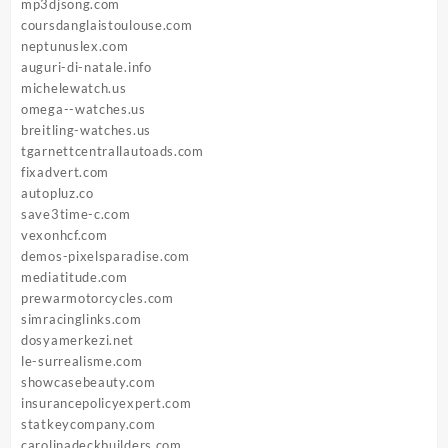
mp3djsong.com
coursdanglaistoulouse.com
neptunuslex.com
auguri-di-natale.info
michelewatch.us
omega--watches.us
breitling-watches.us
tgarnettcentrallautoads.com
fixadvert.com
autopluz.co
save3time-c.com
vexonhcf.com
demos-pixelsparadise.com
mediatitude.com
prewarmotorcycles.com
simracinglinks.com
dosyamerkezi.net
le-surrealisme.com
showcasebeauty.com
insurancepolicyexpert.com
statkeycompany.com
carolinadeckbuilders.com