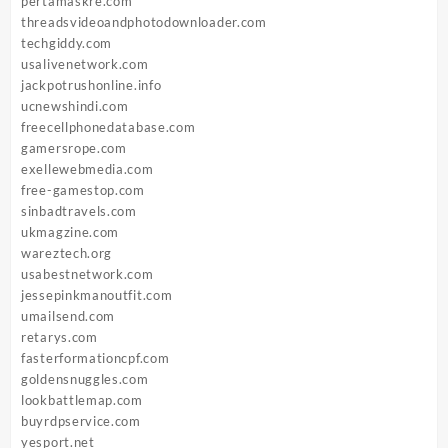
pertamaskre.com
threadsvideoandphotodownloader.com
techgiddy.com
usalivenetwork.com
jackpotrushonline.info
ucnewshindi.com
freecellphonedatabase.com
gamersrope.com
exellewebmedia.com
free-gamestop.com
sinbadtravels.com
ukmagzine.com
wareztech.org
usabestnetwork.com
jessepinkmanoutfit.com
umailsend.com
retarys.com
fasterformationcpf.com
goldensnuggles.com
lookbattlemap.com
buyrdpservice.com
yesport.net