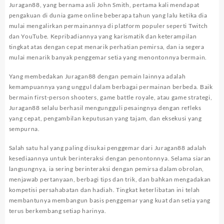
Juragan88, yang bernama asli John Smith, pertama kali mendapat
pengakuan di dunia game online beberapa tahun yang lalu ketika dia
mulai mengalirkan permainannya di platform populer seperti Twitch
dan YouTube. Kepribadiannya yang karismatik dan keterampilan
tingkat atas dengan cepat menarik perhatian pemirsa, dan ia segera
mulai menarik banyak penggemar setia yang menontonnya bermain.
Yang membedakan Juragan88 dengan pemain lainnya adalah
kemampuannya yang unggul dalam berbagai permainan berbeda. Baik
bermain first-person shooters, game battle royale, atau game strategi,
Juragan88 selalu berhasil mengungguli pesaingnya dengan refleks
yang cepat, pengambilan keputusan yang tajam, dan eksekusi yang
sempurna.
Salah satu hal yang paling disukai penggemar dari Juragan88 adalah
kesediaannya untuk berinteraksi dengan penontonnya. Selama siaran
langsungnya, ia sering berinteraksi dengan pemirsa dalam obrolan,
menjawab pertanyaan, berbagi tips dan trik, dan bahkan mengadakan
kompetisi persahabatan dan hadiah. Tingkat keterlibatan ini telah
membantunya membangun basis penggemar yang kuat dan setia yang
terus berkembang setiap harinya.