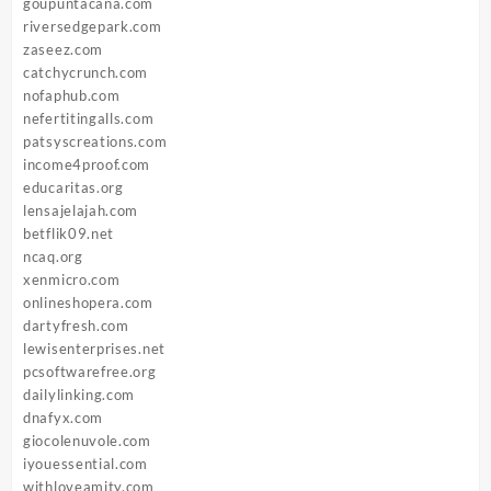
goupuntacana.com
riversedgepark.com
zaseez.com
catchycrunch.com
nofaphub.com
nefertitingalls.com
patsyscreations.com
income4proof.com
educaritas.org
lensajelajah.com
betflik09.net
ncaq.org
xenmicro.com
onlineshopera.com
dartyfresh.com
lewisenterprises.net
pcsoftwarefree.org
dailylinking.com
dnafyx.com
giocolenuvole.com
iyouessential.com
withloveamity.com