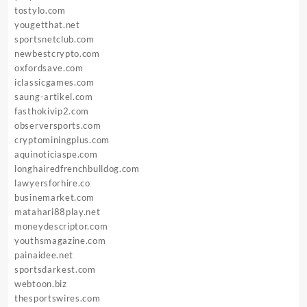
tostylo.com
yougetthat.net
sportsnetclub.com
newbestcrypto.com
oxfordsave.com
iclassicgames.com
saung-artikel.com
fasthokivip2.com
observersports.com
cryptominingplus.com
aquinoticiaspe.com
longhairedfrenchbulldog.com
lawyersforhire.co
businemarket.com
matahari88play.net
moneydescriptor.com
youthsmagazine.com
painaidee.net
sportsdarkest.com
webtoon.biz
thesportswires.com