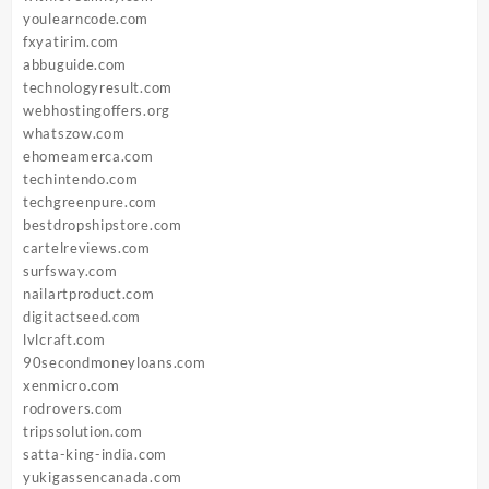
youlearncode.com
fxyatirim.com
abbuguide.com
technologyresult.com
webhostingoffers.org
whatszow.com
ehomeamerca.com
techintendo.com
techgreenpure.com
bestdropshipstore.com
cartelreviews.com
surfsway.com
nailartproduct.com
digitactseed.com
lvlcraft.com
90secondmoneyloans.com
xenmicro.com
rodrovers.com
tripssolution.com
satta-king-india.com
yukigassencanada.com