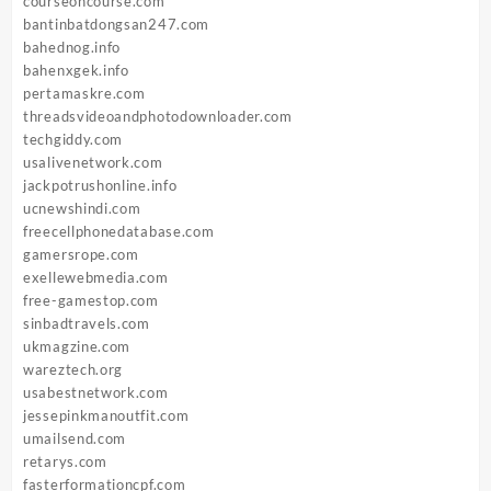
courseoncourse.com
bantinbatdongsan247.com
bahednog.info
bahenxgek.info
pertamaskre.com
threadsvideoandphotodownloader.com
techgiddy.com
usalivenetwork.com
jackpotrushonline.info
ucnewshindi.com
freecellphonedatabase.com
gamersrope.com
exellewebmedia.com
free-gamestop.com
sinbadtravels.com
ukmagzine.com
wareztech.org
usabestnetwork.com
jessepinkmanoutfit.com
umailsend.com
retarys.com
fasterformationcpf.com