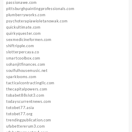
passionawe.com
pittsburghpaintingprofessionals.com
plumberryworks.com
psychoterapiawioletanowak.com
quickultimate.com
quirkyquester.com
sexmedicineformen.com
shiftripple.com
slotterpercaya.co
smartcoolbox.com
sohanjitfinances.com
soulfulhousemusic.net
sparklooms.com
tacticalcontractingllc.com
thecapitalpowers.com
tobabet88slot3.com
todayscurrentnews.com
totobet77.asia
totobet77.org
trendingpublication.com
ufabettererum3.com