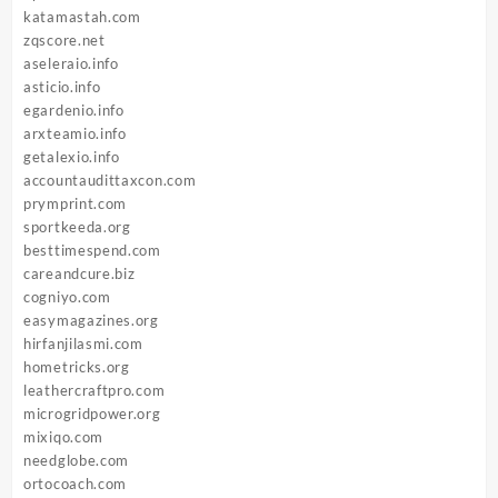
katamastah.com
zqscore.net
aseleraio.info
asticio.info
egardenio.info
arxteamio.info
getalexio.info
accountaudittaxcon.com
prymprint.com
sportkeeda.org
besttimespend.com
careandcure.biz
cogniyo.com
easymagazines.org
hirfanjilasmi.com
hometricks.org
leathercraftpro.com
microgridpower.org
mixiqo.com
needglobe.com
ortocoach.com