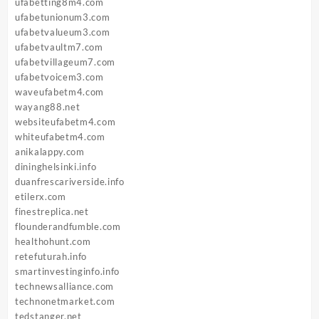
ufabetting8m4.com
ufabetunionum3.com
ufabetvalueum3.com
ufabetvaultm7.com
ufabetvillageum7.com
ufabetvoicem3.com
waveufabetm4.com
wayang88.net
websiteufabetm4.com
whiteufabetm4.com
anikalappy.com
dininghelsinki.info
duanfrescariverside.info
etilerx.com
finestreplica.net
flounderandfumble.com
healthohunt.com
retefuturah.info
smartinvestinginfo.info
technewsalliance.com
technonetmarket.com
tedstanger.net