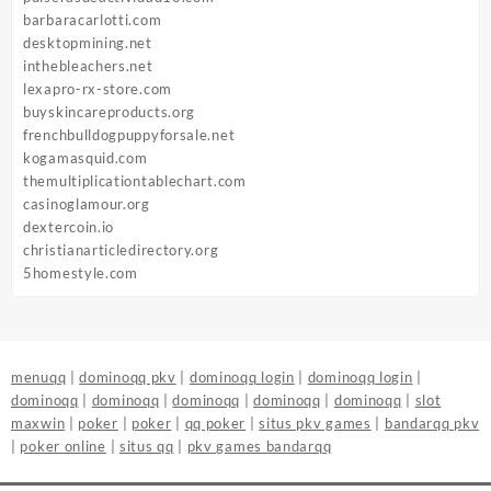
barbaracarlotti.com
desktopmining.net
inthebleachers.net
lexapro-rx-store.com
buyskincareproducts.org
frenchbulldogpuppyforsale.net
kogamasquid.com
themultiplicationtablechart.com
casinoglamour.org
dextercoin.io
christianarticledirectory.org
5homestyle.com
menuqq
|
dominoqq pkv
|
dominoqq login
|
dominoqq login
|
dominoqq
|
dominoqq
|
dominoqq
|
dominoqq
|
dominoqq
|
slot
maxwin
|
poker
|
poker
|
qq poker
|
situs pkv games
|
bandarqq pkv
|
poker online
|
situs qq
|
pkv games bandarqq