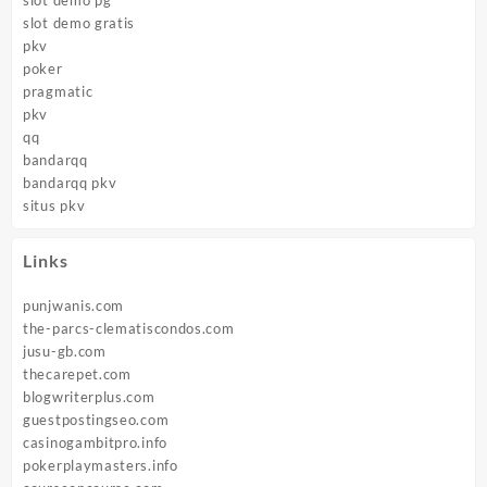
slot demo gratis
pkv
poker
pragmatic
pkv
qq
bandarqq
bandarqq pkv
situs pkv
Links
punjwanis.com
the-parcs-clematiscondos.com
jusu-gb.com
thecarepet.com
blogwriterplus.com
guestpostingseo.com
casinogambitpro.info
pokerplaymasters.info