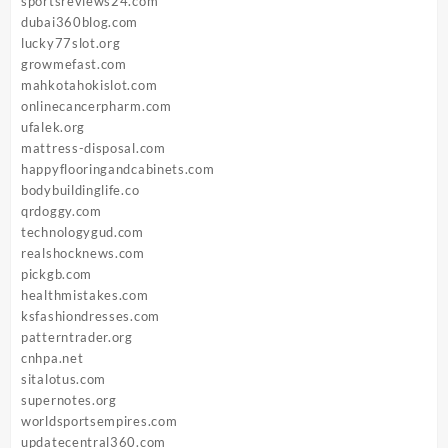
sportsreviews24.com
dubai360blog.com
lucky77slot.org
growmefast.com
mahkotahokislot.com
onlinecancerpharm.com
ufalek.org
mattress-disposal.com
happyflooringandcabinets.com
bodybuildinglife.co
qrdoggy.com
technologygud.com
realshocknews.com
pickgb.com
healthmistakes.com
ksfashiondresses.com
patterntrader.org
cnhpa.net
sitalotus.com
supernotes.org
worldsportsempires.com
updatecentral360.com