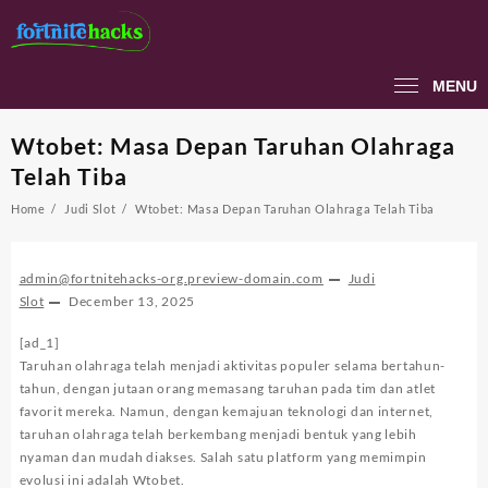
Skip
to
content
MENU
Wtobet: Masa Depan Taruhan Olahraga
Telah Tiba
Home
Judi Slot
Wtobet: Masa Depan Taruhan Olahraga Telah Tiba
admin@fortnitehacks-org.preview-domain.com
Judi
Slot
December 13, 2025
[ad_1]
Taruhan olahraga telah menjadi aktivitas populer selama bertahun-
tahun, dengan jutaan orang memasang taruhan pada tim dan atlet
favorit mereka. Namun, dengan kemajuan teknologi dan internet,
taruhan olahraga telah berkembang menjadi bentuk yang lebih
nyaman dan mudah diakses. Salah satu platform yang memimpin
evolusi ini adalah Wtobet.