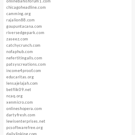
onlinebahisforum1.com
chicagoheadline.com
camming.org
rajalion88.com
goupuntacana.com
riversedgepark.com
zaseez.com
catchycrunch.com
nofaphub.com
nefertitingalls.com
patsyscreations.com
income4proof.com
educaritas.org
lensajelajah.com
betflik09.net
ncaq.org
xenmicro.com
onlineshopera.com
dartyfresh.com
lewisenterprises.net
pcsoftwarefree.org
dailylinking.com