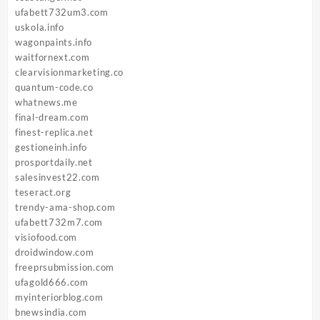
ufabett732um3.com
uskola.info
wagonpaints.info
waitfornext.com
clearvisionmarketing.co
quantum-code.co
whatnews.me
final-dream.com
finest-replica.net
gestioneinh.info
prosportdaily.net
salesinvest22.com
teseract.org
trendy-ama-shop.com
ufabett732m7.com
visiofood.com
droidwindow.com
freeprsubmission.com
ufagold666.com
myinteriorblog.com
bnewsindia.com