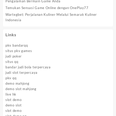
Pengalaman Bermain Game Anda
Temukan Sensasi Game Online dengan OnePlay77
Wartegbet: Perjalanan Kuliner Melalui Semarak Kuliner
Indonesia
Links
pkv bandarqq
situs pkv games
judi poker
situs qq
bandar judi bola terpercaya
judi slot terpercaya
pkv qq
demo mahjong
demo slot mahjong
live hk
slot demo
demo slot
slot demo
slot demo pg