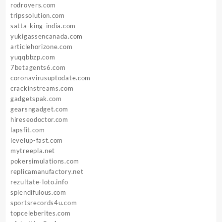
rodrovers.com
tripssolution.com
satta-king-india.com
yukigassencanada.com
articlehorizone.com
yuqqbbzp.com
7betagents6.com
coronavirusuptodate.com
crackinstreams.com
gadgetspak.com
gearsngadget.com
hireseodoctor.com
lapsfit.com
levelup-fast.com
mytreepla.net
pokersimulations.com
replicamanufactory.net
rezultate-loto.info
splendifulous.com
sportsrecords4u.com
topceleberites.com