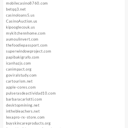
mobilecasino8760.com
betqq3.net
casinoloans5.us
CasinoAuction.us
kipooglecouk.us
mykitchennhome.com
aumoulinvert.com
thefoodiepassport.com
superwindowproject.com
papibakigrafo.com
icanhazjs.com
canimpact.org
goviralstudy.com
cartourism.net
apple-cores.com
pulserasdeactividad10.com
barbaracarlotti.com
desktopmining.net
inthebleachers.net
lexapro-rx-store.com
buyskincareproducts.org