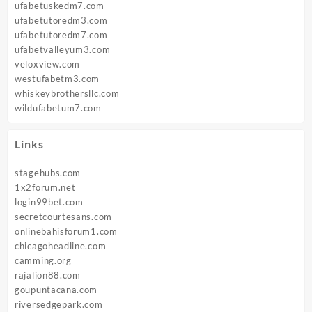
ufabetuskedm7.com
ufabetutoredm3.com
ufabetutoredm7.com
ufabetvalleyum3.com
veloxview.com
westufabetm3.com
whiskeybrothersllc.com
wildufabetum7.com
Links
stagehubs.com
1x2forum.net
login99bet.com
secretcourtesans.com
onlinebahisforum1.com
chicagoheadline.com
camming.org
rajalion88.com
goupuntacana.com
riversedgepark.com