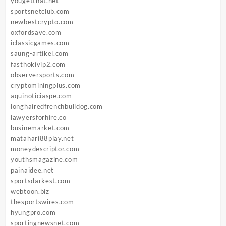
yougetthat.net
sportsnetclub.com
newbestcrypto.com
oxfordsave.com
iclassicgames.com
saung-artikel.com
fasthokivip2.com
observersports.com
cryptominingplus.com
aquinoticiaspe.com
longhairedfrenchbulldog.com
lawyersforhire.co
businemarket.com
matahari88play.net
moneydescriptor.com
youthsmagazine.com
painaidee.net
sportsdarkest.com
webtoon.biz
thesportswires.com
hyungpro.com
sportingnewsnet.com