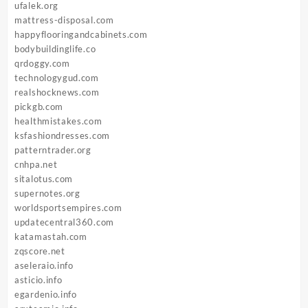
ufalek.org
mattress-disposal.com
happyflooringandcabinets.com
bodybuildinglife.co
qrdoggy.com
technologygud.com
realshocknews.com
pickgb.com
healthmistakes.com
ksfashiondresses.com
patterntrader.org
cnhpa.net
sitalotus.com
supernotes.org
worldsportsempires.com
updatecentral360.com
katamastah.com
zqscore.net
aseleraio.info
asticio.info
egardenio.info