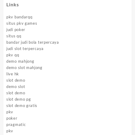
Links
pkv bandarqq
situs pkv games
judi poker
situs qq
bandar judi bola terpercaya
judi slot terpercaya
pkv qq
demo mahjong
demo slot mahjong
live hk
slot demo
demo slot
slot demo
slot demo pg
slot demo gratis
pkv
poker
pragmatic
pkv