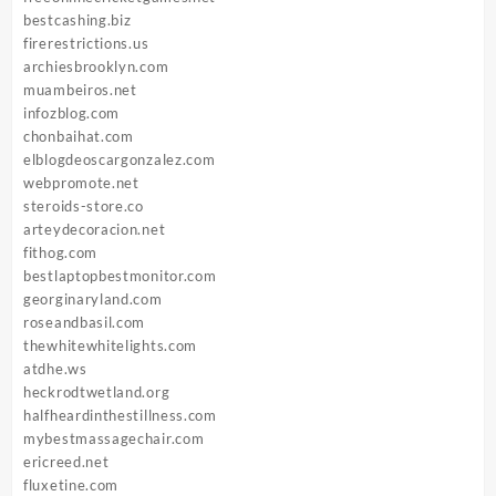
bestcashing.biz
firerestrictions.us
archiesbrooklyn.com
muambeiros.net
infozblog.com
chonbaihat.com
elblogdeoscargonzalez.com
webpromote.net
steroids-store.co
arteydecoracion.net
fithog.com
bestlaptopbestmonitor.com
georginaryland.com
roseandbasil.com
thewhitewhitelights.com
atdhe.ws
heckrodtwetland.org
halfheardinthestillness.com
mybestmassagechair.com
ericreed.net
fluxetine.com