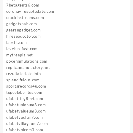
7betagents6.com
coronavirusuptodate.com
crackinstreams.com
gadgetspak.com
gearsngadget.com
hireseodoctor.com
lapsfit.com
levelup-fast.com
mytreepla.net
pokersimulations.com
replicamanufactory.net
rezultate-loto.info
splendifulous.com
sportsrecords4u.com
topceleberites.com
ufabetting8m4.com
ufabetunionum3.com
ufabetvalueum3.com
ufabetvaultm7.com
ufabetvillageum7.com
ufabetvoicem3.com