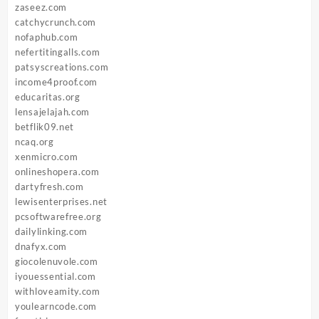
zaseez.com
catchycrunch.com
nofaphub.com
nefertitingalls.com
patsyscreations.com
income4proof.com
educaritas.org
lensajelajah.com
betflik09.net
ncaq.org
xenmicro.com
onlineshopera.com
dartyfresh.com
lewisenterprises.net
pcsoftwarefree.org
dailylinking.com
dnafyx.com
giocolenuvole.com
iyouessential.com
withloveamity.com
youlearncode.com