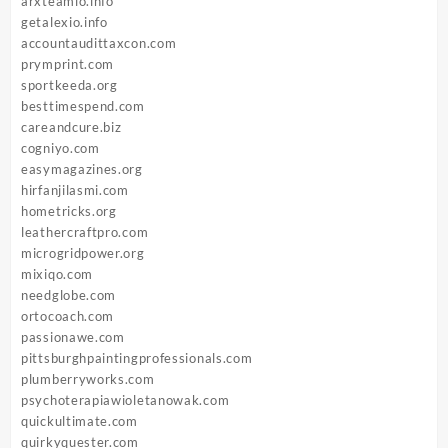
arxteamio.info
getalexio.info
accountaudittaxcon.com
prymprint.com
sportkeeda.org
besttimespend.com
careandcure.biz
cogniyo.com
easymagazines.org
hirfanjilasmi.com
hometricks.org
leathercraftpro.com
microgridpower.org
mixiqo.com
needglobe.com
ortocoach.com
passionawe.com
pittsburghpaintingprofessionals.com
plumberryworks.com
psychoterapiawioletanowak.com
quickultimate.com
quirkyquester.com