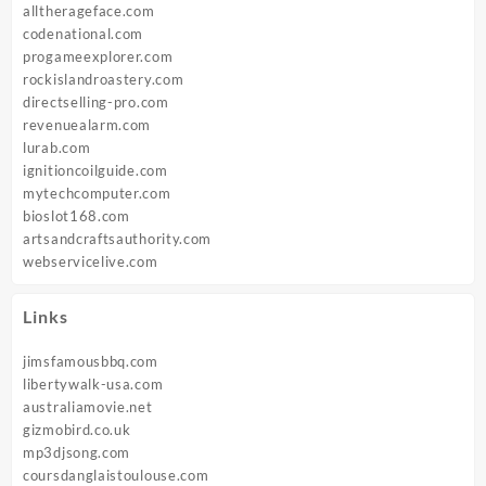
alltherageface.com
codenational.com
progameexplorer.com
rockislandroastery.com
directselling-pro.com
revenuealarm.com
lurab.com
ignitioncoilguide.com
mytechcomputer.com
bioslot168.com
artsandcraftsauthority.com
webservicelive.com
Links
jimsfamousbbq.com
libertywalk-usa.com
australiamovie.net
gizmobird.co.uk
mp3djsong.com
coursdanglaistoulouse.com