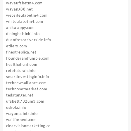
waveufabetm4.com
wayang88.net
websiteufabetm4.com
whiteufabetm4.com
anikalappy.com
dininghelsinki.info
duanfrescariverside.info
etilerx.com
finestreplica.net
flounderandfumble.com
healthohunt.com
retefuturah.info
smartinvestinginfo.info
technewsalliance.com
technonetmarket.com
tedstanger.net
ufabett732um3.com
uskola.info
wagonpaints.info
waitfornext.com
clearvisionmarketing.co