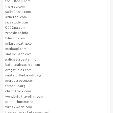
top50tools.com
the-rep.com
saltyfranks.com
annerani.com
jazzatude.com
0022pa.com
zeroshare.info
bilesinc.com
milaretreatnz.com
modaagi.com
smallvilleph.com
galiciasuroeste.info
batallasdeguerra.com
dregstudios.com
neatstuffhelpskids.org
moraessoccer.com
forochile.org
chart-track.com
wonderfultraveling.com
promocioname.net
wimaxworld.com
freeonlinecricketgames.net