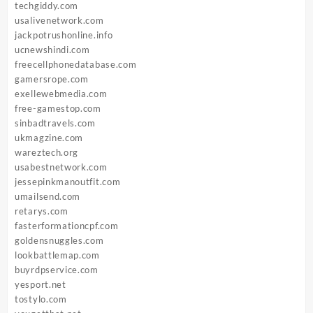
techgiddy.com
usalivenetwork.com
jackpotrushonline.info
ucnewshindi.com
freecellphonedatabase.com
gamersrope.com
exellewebmedia.com
free-gamestop.com
sinbadtravels.com
ukmagzine.com
wareztech.org
usabestnetwork.com
jessepinkmanoutfit.com
umailsend.com
retarys.com
fasterformationcpf.com
goldensnuggles.com
lookbattlemap.com
buyrdpservice.com
yesport.net
tostylo.com