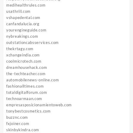
medihealthrules.com
usathrill.com
vshapedental.com
canfandalucia.org
yourengineguide.com
nybreakings.com
outstationcabsservices.com
thekrtagy.com
xchangeindia.com
coolmicrotech.com
dreamhousehack.com
the-techteacher.com
automobilenews-online.com
fashionalltimes.com
totaldigitalforum.com
technoarmaan.com
empresasposicionamientoweb.com
tonybestcosmetics.com
buzznc.com
fxjoiner.com
skinbykindra.com