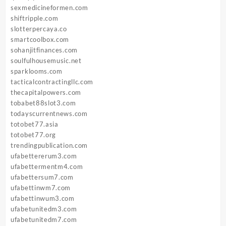
sexmedicineformen.com
shiftripple.com
slotterpercaya.co
smartcoolbox.com
sohanjitfinances.com
soulfulhousemusic.net
sparklooms.com
tacticalcontractingllc.com
thecapitalpowers.com
tobabet88slot3.com
todayscurrentnews.com
totobet77.asia
totobet77.org
trendingpublication.com
ufabettererum3.com
ufabettermentm4.com
ufabettersum7.com
ufabettinwm7.com
ufabettinwum3.com
ufabetunitedm3.com
ufabetunitedm7.com