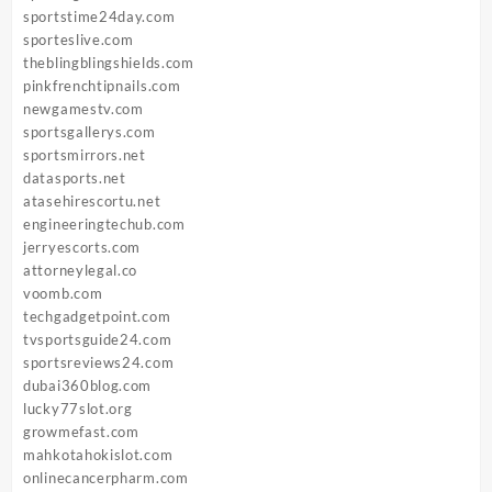
sportstime24day.com
sporteslive.com
theblingblingshields.com
pinkfrenchtipnails.com
newgamestv.com
sportsgallerys.com
sportsmirrors.net
datasports.net
atasehirescortu.net
engineeringtechub.com
jerryescorts.com
attorneylegal.co
voomb.com
techgadgetpoint.com
tvsportsguide24.com
sportsreviews24.com
dubai360blog.com
lucky77slot.org
growmefast.com
mahkotahokislot.com
onlinecancerpharm.com