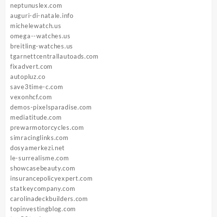
neptunuslex.com
auguri-di-natale.info
michelewatch.us
omega--watches.us
breitling-watches.us
tgarnettcentrallautoads.com
fixadvert.com
autopluz.co
save3time-c.com
vexonhcf.com
demos-pixelsparadise.com
mediatitude.com
prewarmotorcycles.com
simracinglinks.com
dosyamerkezi.net
le-surrealisme.com
showcasebeauty.com
insurancepolicyexpert.com
statkeycompany.com
carolinadeckbuilders.com
topinvestingblog.com