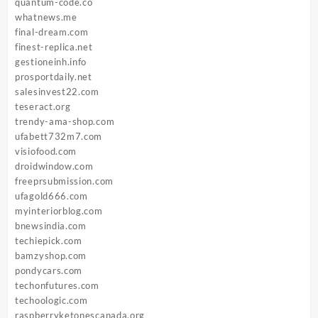
quantum-code.co
whatnews.me
final-dream.com
finest-replica.net
gestioneinh.info
prosportdaily.net
salesinvest22.com
teseract.org
trendy-ama-shop.com
ufabett732m7.com
visiofood.com
droidwindow.com
freeprsubmission.com
ufagold666.com
myinteriorblog.com
bnewsindia.com
techiepick.com
bamzyshop.com
pondycars.com
techonfutures.com
techoologic.com
raspberryketonescanada.org