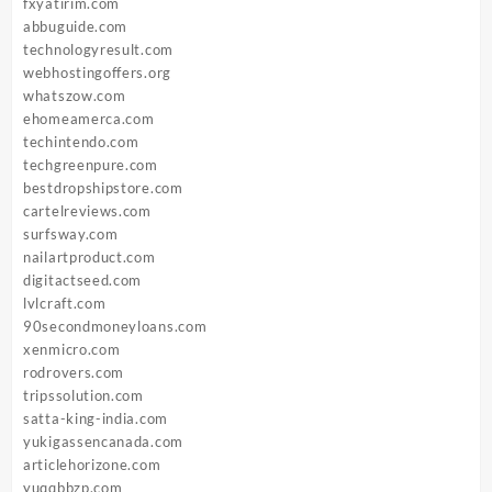
fxyatirim.com
abbuguide.com
technologyresult.com
webhostingoffers.org
whatszow.com
ehomeamerca.com
techintendo.com
techgreenpure.com
bestdropshipstore.com
cartelreviews.com
surfsway.com
nailartproduct.com
digitactseed.com
lvlcraft.com
90secondmoneyloans.com
xenmicro.com
rodrovers.com
tripssolution.com
satta-king-india.com
yukigassencanada.com
articlehorizone.com
yuqqbbzp.com