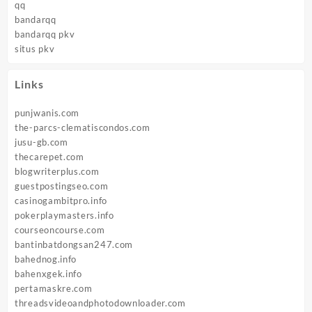
qq
bandarqq
bandarqq pkv
situs pkv
Links
punjwanis.com
the-parcs-clematiscondos.com
jusu-gb.com
thecarepet.com
blogwriterplus.com
guestpostingseo.com
casinogambitpro.info
pokerplaymasters.info
courseoncourse.com
bantinbatdongsan247.com
bahednog.info
bahenxgek.info
pertamaskre.com
threadsvideoandphotodownloader.com