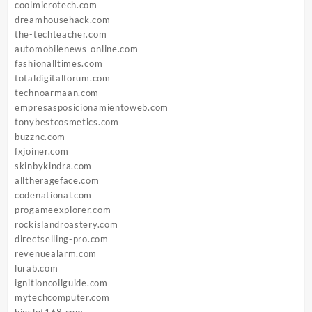
coolmicrotech.com
dreamhousehack.com
the-techteacher.com
automobilenews-online.com
fashionalltimes.com
totaldigitalforum.com
technoarmaan.com
empresasposicionamientoweb.com
tonybestcosmetics.com
buzznc.com
fxjoiner.com
skinbykindra.com
alltherageface.com
codenational.com
progameexplorer.com
rockislandroastery.com
directselling-pro.com
revenuealarm.com
lurab.com
ignitioncoilguide.com
mytechcomputer.com
bioslot168.com