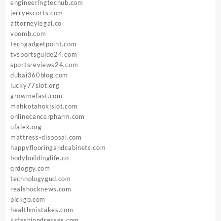
engineeringtechub.com
jerryescorts.com
attorneylegal.co
voomb.com
techgadgetpoint.com
tvsportsguide24.com
sportsreviews24.com
dubai360blog.com
lucky77slot.org
growmefast.com
mahkotahokislot.com
onlinecancerpharm.com
ufalek.org
mattress-disposal.com
happyflooringandcabinets.com
bodybuildinglife.co
qrdoggy.com
technologygud.com
realshocknews.com
pickgb.com
healthmistakes.com
ksfashiondresses.com