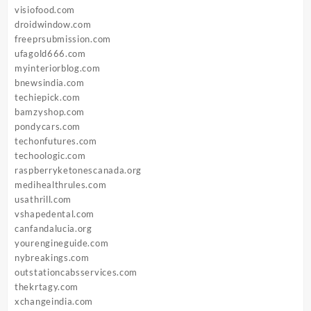
visiofood.com
droidwindow.com
freeprsubmission.com
ufagold666.com
myinteriorblog.com
bnewsindia.com
techiepick.com
bamzyshop.com
pondycars.com
techonfutures.com
techoologic.com
raspberryketonescanada.org
medihealthrules.com
usathrill.com
vshapedental.com
canfandalucia.org
yourengineguide.com
nybreakings.com
outstationcabsservices.com
thekrtagy.com
xchangeindia.com