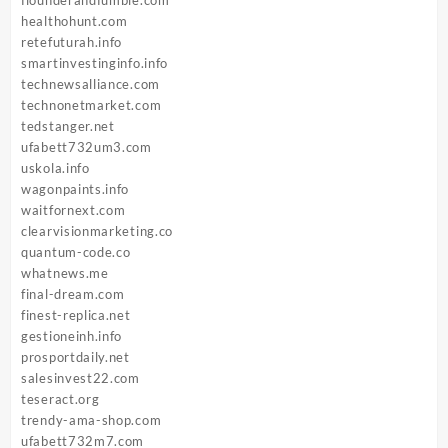
healthohunt.com
retefuturah.info
smartinvestinginfo.info
technewsalliance.com
technonetmarket.com
tedstanger.net
ufabett732um3.com
uskola.info
wagonpaints.info
waitfornext.com
clearvisionmarketing.co
quantum-code.co
whatnews.me
final-dream.com
finest-replica.net
gestioneinh.info
prosportdaily.net
salesinvest22.com
teseract.org
trendy-ama-shop.com
ufabett732m7.com