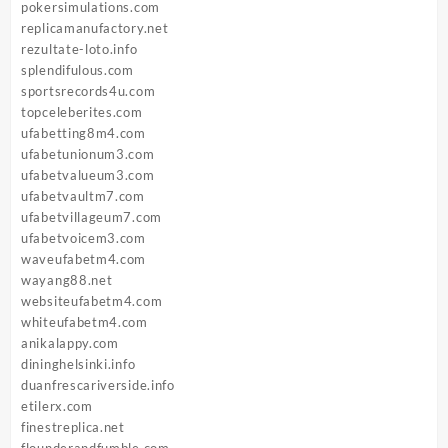
pokersimulations.com
replicamanufactory.net
rezultate-loto.info
splendifulous.com
sportsrecords4u.com
topceleberites.com
ufabetting8m4.com
ufabetunionum3.com
ufabetvalueum3.com
ufabetvaultm7.com
ufabetvillageum7.com
ufabetvoicem3.com
waveufabetm4.com
wayang88.net
websiteufabetm4.com
whiteufabetm4.com
anikalappy.com
dininghelsinki.info
duanfrescariverside.info
etilerx.com
finestreplica.net
flounderandfumble.com