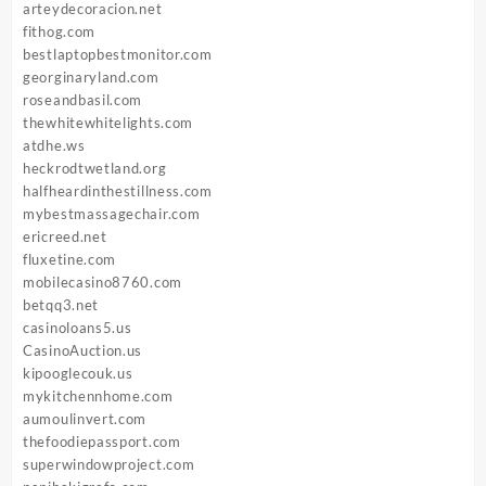
arteydecoracion.net
fithog.com
bestlaptopbestmonitor.com
georginaryland.com
roseandbasil.com
thewhitewhitelights.com
atdhe.ws
heckrodtwetland.org
halfheardinthestillness.com
mybestmassagechair.com
ericreed.net
fluxetine.com
mobilecasino8760.com
betqq3.net
casinoloans5.us
CasinoAuction.us
kipooglecouk.us
mykitchennhome.com
aumoulinvert.com
thefoodiepassport.com
superwindowproject.com