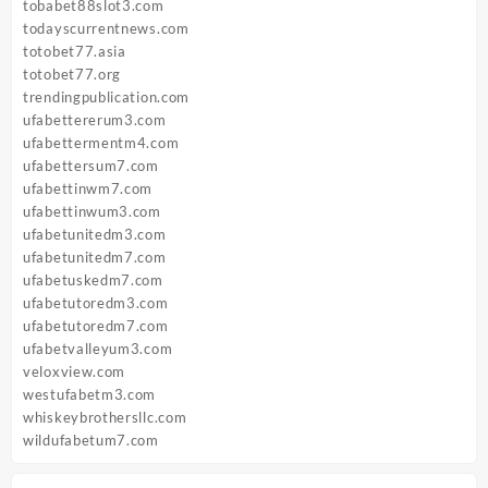
tobabet88slot3.com
todayscurrentnews.com
totobet77.asia
totobet77.org
trendingpublication.com
ufabettererum3.com
ufabettermentm4.com
ufabettersum7.com
ufabettinwm7.com
ufabettinwum3.com
ufabetunitedm3.com
ufabetunitedm7.com
ufabetuskedm7.com
ufabetutoredm3.com
ufabetutoredm7.com
ufabetvalleyum3.com
veloxview.com
westufabetm3.com
whiskeybrothersllc.com
wildufabetum7.com