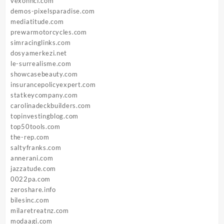
vexonhcf.com
demos-pixelsparadise.com
mediatitude.com
prewarmotorcycles.com
simracinglinks.com
dosyamerkezi.net
le-surrealisme.com
showcasebeauty.com
insurancepolicyexpert.com
statkeycompany.com
carolinadeckbuilders.com
topinvestingblog.com
top50tools.com
the-rep.com
saltyfranks.com
annerani.com
jazzatude.com
0022pa.com
zeroshare.info
bilesinc.com
milaretreatnz.com
modaagi.com