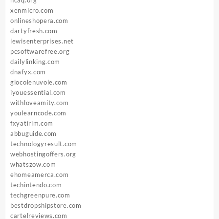
xenmicro.com
onlineshopera.com
dartyfresh.com
lewisenterprises.net
pcsoftwarefree.org
dailylinking.com
dnafyx.com
giocolenuvole.com
iyouessential.com
withloveamity.com
youlearncode.com
fxyatirim.com
abbuguide.com
technologyresult.com
webhostingoffers.org
whatszow.com
ehomeamerca.com
techintendo.com
techgreenpure.com
bestdropshipstore.com
cartelreviews.com