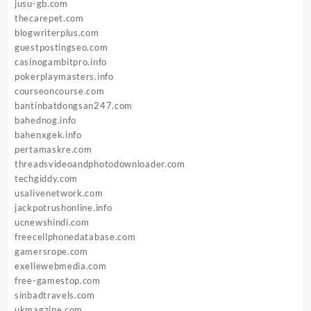
jusu-gb.com
thecarepet.com
blogwriterplus.com
guestpostingseo.com
casinogambitpro.info
pokerplaymasters.info
courseoncourse.com
bantinbatdongsan247.com
bahednog.info
bahenxgek.info
pertamaskre.com
threadsvideoandphotodownloader.com
techgiddy.com
usalivenetwork.com
jackpotrushonline.info
ucnewshindi.com
freecellphonedatabase.com
gamersrope.com
exellewebmedia.com
free-gamestop.com
sinbadtravels.com
ukmagzine.com