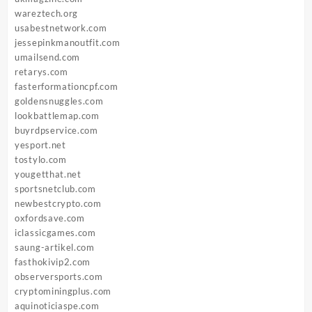
wareztech.org
usabestnetwork.com
jessepinkmanoutfit.com
umailsend.com
retarys.com
fasterformationcpf.com
goldensnuggles.com
lookbattlemap.com
buyrdpservice.com
yesport.net
tostylo.com
yougetthat.net
sportsnetclub.com
newbestcrypto.com
oxfordsave.com
iclassicgames.com
saung-artikel.com
fasthokivip2.com
observersports.com
cryptominingplus.com
aquinoticiaspe.com