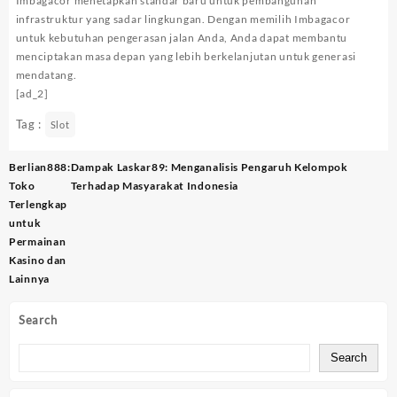
Imbagacor menetapkan standar baru untuk pembangunan
infrastruktur yang sadar lingkungan. Dengan memilih Imbagacor
untuk kebutuhan pengerasan jalan Anda, Anda dapat membantu
menciptakan masa depan yang lebih berkelanjutan untuk generasi
mendatang.
[ad_2]
Tag :
Slot
Post
Berlian888:
Dampak Laskar89: Menganalisis Pengaruh Kelompok
navigation
Toko
Terhadap Masyarakat Indonesia
Terlengkap
untuk
Permainan
Kasino dan
Lainnya
Search
Search