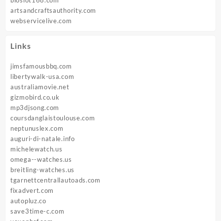
artsandcraftsauthority.com
webservicelive.com
Links
jimsfamousbbq.com
libertywalk-usa.com
australiamovie.net
gizmobird.co.uk
mp3djsong.com
coursdanglaistoulouse.com
neptunuslex.com
auguri-di-natale.info
michelewatch.us
omega--watches.us
breitling-watches.us
tgarnettcentrallautoads.com
fixadvert.com
autopluz.co
save3time-c.com