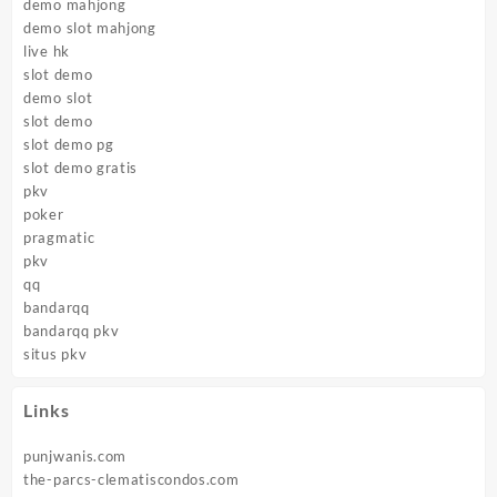
demo mahjong
demo slot mahjong
live hk
slot demo
demo slot
slot demo
slot demo pg
slot demo gratis
pkv
poker
pragmatic
pkv
qq
bandarqq
bandarqq pkv
situs pkv
Links
punjwanis.com
the-parcs-clematiscondos.com