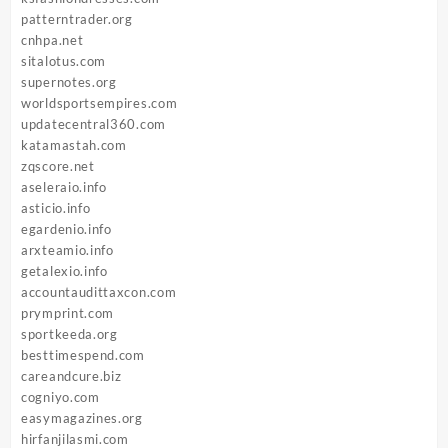
patterntrader.org
cnhpa.net
sitalotus.com
supernotes.org
worldsportsempires.com
updatecentral360.com
katamastah.com
zqscore.net
aseleraio.info
asticio.info
egardenio.info
arxteamio.info
getalexio.info
accountaudittaxcon.com
prymprint.com
sportkeeda.org
besttimespend.com
careandcure.biz
cogniyo.com
easymagazines.org
hirfanjilasmi.com