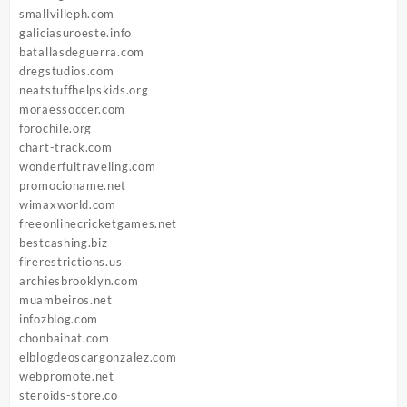
smallvilleph.com
galiciasuroeste.info
batallasdeguerra.com
dregstudios.com
neatstuffhelpskids.org
moraessoccer.com
forochile.org
chart-track.com
wonderfultraveling.com
promocioname.net
wimaxworld.com
freeonlinecricketgames.net
bestcashing.biz
firerestrictions.us
archiesbrooklyn.com
muambeiros.net
infozblog.com
chonbaihat.com
elblogdeoscargonzalez.com
webpromote.net
steroids-store.co