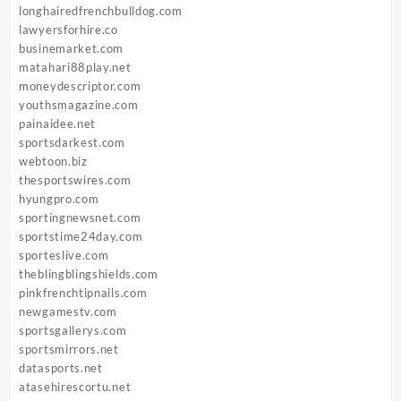
longhairedfrenchbulldog.com
lawyersforhire.co
businemarket.com
matahari88play.net
moneydescriptor.com
youthsmagazine.com
painaidee.net
sportsdarkest.com
webtoon.biz
thesportswires.com
hyungpro.com
sportingnewsnet.com
sportstime24day.com
sporteslive.com
theblingblingshields.com
pinkfrenchtipnails.com
newgamestv.com
sportsgallerys.com
sportsmirrors.net
datasports.net
atasehirescortu.net