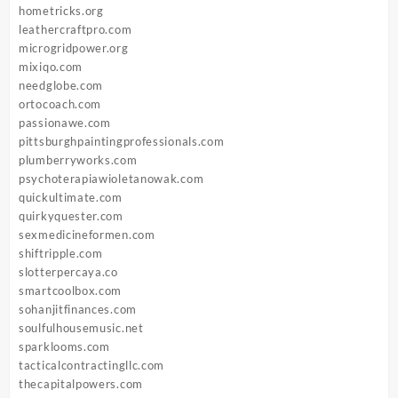
hometricks.org
leathercraftpro.com
microgridpower.org
mixiqo.com
needglobe.com
ortocoach.com
passionawe.com
pittsburghpaintingprofessionals.com
plumberryworks.com
psychoterapiawioletanowak.com
quickultimate.com
quirkyquester.com
sexmedicineformen.com
shiftripple.com
slotterpercaya.co
smartcoolbox.com
sohanjitfinances.com
soulfulhousemusic.net
sparklooms.com
tacticalcontractingllc.com
thecapitalpowers.com