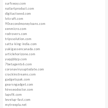
surfsway.com
nailartproduct.com
digitactseed.com
lvlcraft.com
90secondmoneyloans.com
xenmicro.com
rodrovers.com
tripssolution.com
satta-king-india.com
yukigassencanada.com
articlehorizone.com
yuqqbbzp.com
7betagents6.com
coronavirusuptodate.com
crackinstreams.com
gadgetspak.com
gearsngadget.com
hireseodoctor.com
lapsfit.com
levelup-fast.com
mytreepla.net