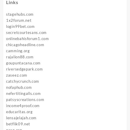
Links
stagehubs.com
1x2forum.net
login99bet.com
secretcourtesans.com
onlinebahisforum1.com
chicagoheadline.com
camming.org
rajalion88.com
goupuntacana.com
riversedgepark.com
zaseez.com
catchycrunch.com
nofaphub.com
nefertitingalls.com
patsyscreations.com
income4proof.com
educaritas.org
lensajelajah.com
betflik09.net
ncaq.org