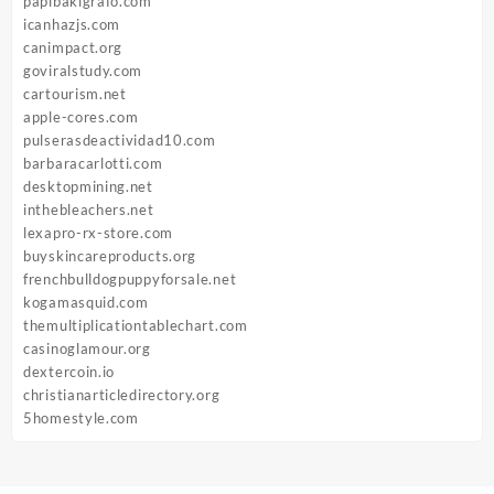
papibakigrafo.com
icanhazjs.com
canimpact.org
goviralstudy.com
cartourism.net
apple-cores.com
pulserasdeactividad10.com
barbaracarlotti.com
desktopmining.net
inthebleachers.net
lexapro-rx-store.com
buyskincareproducts.org
frenchbulldogpuppyforsale.net
kogamasquid.com
themultiplicationtablechart.com
casinoglamour.org
dextercoin.io
christianarticledirectory.org
5homestyle.com