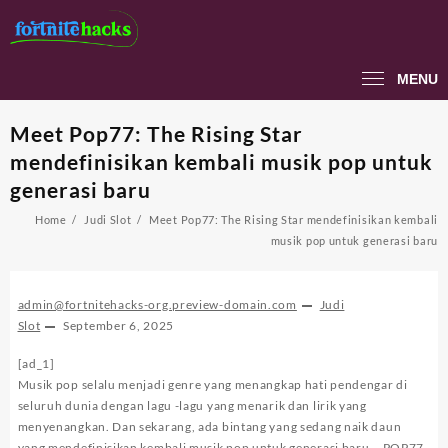
Skip
to
content
MENU
Meet Pop77: The Rising Star
mendefinisikan kembali musik pop untuk
generasi baru
Home
Judi Slot
Meet Pop77: The Rising Star mendefinisikan kembali
musik pop untuk generasi baru
admin@fortnitehacks-org.preview-domain.com
Judi
Slot
September 6, 2025
[ad_1]
Musik pop selalu menjadi genre yang menangkap hati pendengar di
seluruh dunia dengan lagu -lagu yang menarik dan lirik yang
menyenangkan. Dan sekarang, ada bintang yang sedang naik daun
yang mendefinisikan kembali musik pop untuk generasi baru – POP77.