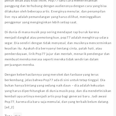
penuh sesak atau klub intim, Pop77 tahu cara memerintahkan
panggung dan terhubung dengan audiensnya dengan cara yang bisa
dilakukan oleh beberapa artis. Energinya menular, dan penampilan
live -nya adalah pemandangan yang harus dilihat, meninggalkan
penggemar yang menginginkan lebih setiap saat.
Di dunia di mana musik pop sering mendapat rap buruk karena
menjadi dangkal atau pemotong kue, pop77 adalah menghirup udara
segar. Dia sendiri dengan tidak menyesal, dan musiknya mencerminkan
keaslian itu. Apakah dia bernyanyi tentang cinta, patah hati, atau
pemberdayaan, lirik Pop77 jujur ​​dan mentah, menarik pendengar dan
membuat mereka merasa seperti mereka tidak sendirian dalam
perjuangan mereka.
Dengan keberhasilannya yang meroket dan fanbase yang terus
berkembang, jelas bahwa Pop77 ada di sini untuk tetap tinggal. Dia
bukan hanya bintang yang sedang naik daun – dia adalah kekuatan
yang harus diperhitungkan di dunia musik pop, dan dia mendefinisikan
kembali apa artinya menjadi artis pop bagi generasi baru. Jadi awasi
Pop77, karena dia baru saja memulai, dan yang terbaik belum datang.
[ad_2]
Tag :