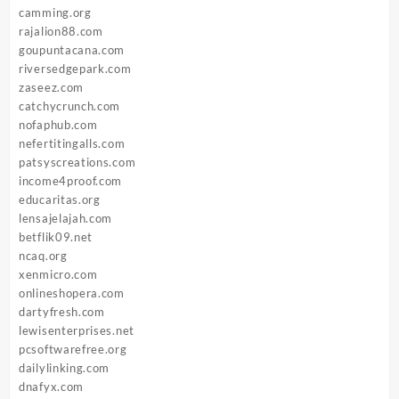
camming.org
rajalion88.com
goupuntacana.com
riversedgepark.com
zaseez.com
catchycrunch.com
nofaphub.com
nefertitingalls.com
patsyscreations.com
income4proof.com
educaritas.org
lensajelajah.com
betflik09.net
ncaq.org
xenmicro.com
onlineshopera.com
dartyfresh.com
lewisenterprises.net
pcsoftwarefree.org
dailylinking.com
dnafyx.com