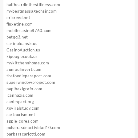
halfheardinthestillness.com
mybestmassagechair.com
ericreed.net
fluxetine.com
mobilecasino8760.com
betqq3.net
casinoloans5.us
CasinoAuction.us
kipooglecouk.us
mykitchennhome.com
aumoulinvert.com
thefoodiepassport.com
superwindowproject.com
papibakigrafo.com
icanhazjs.com
canimpact.org
goviralstudy.com
cartourism.net
apple-cores.com
pulserasdeactividad10.com
barbaracarlotti.com